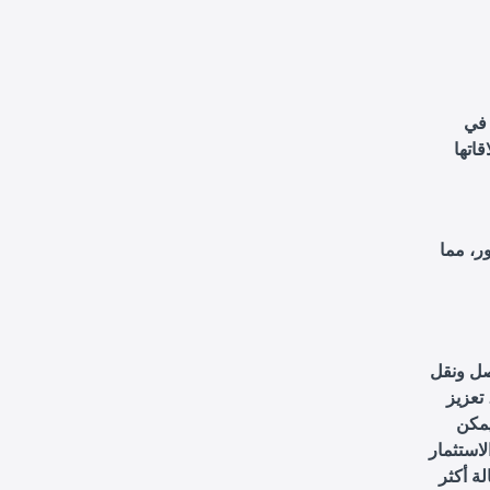
 في
اتها
ر، مما
صل ونقل
 تعزيز
يمكن
لاستثمار
ة أكثر