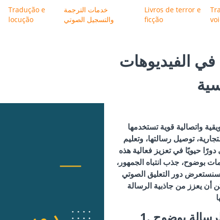
Tr
Livros de terror e
خدمات الترجمة
Tradução e
vo
ficção
والتسجيل الصوتي
locução
 في الفيديوهات
ية
قية واتصالية قوية تستخدمها
جارية، توصيل رسالتها، وتعليم
ورًا حيويًا في تعزيز فعالية هذه
ات بوضوح، جذب انتباه الجمهور،
 سنستعرض دور التعليق الصوتي
أن يعزز من جاذبية الرسالة
الرسالة بوضوح