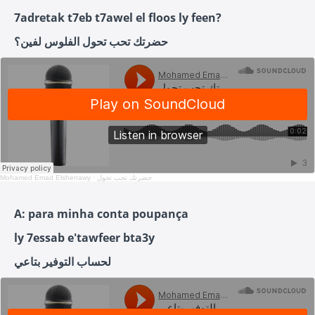
7adretak t7eb t7awel el floos ly feen?
حضرتك تحب تحول الفلوس لفين؟
Mohamed Emad Elshenawy
·
حضرتك تحب تحول
A: para minha conta poupança
ly 7essab e'tawfeer bta3y
لحساب التوفير بتاعي