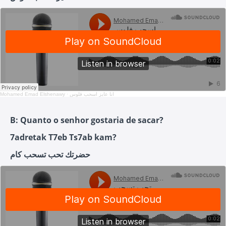
Mohamed Emad Elshenawy
·
انا عايز اسحب فلوس
B: Quanto o senhor gostaria de sacar?
7adretak T7eb Ts7ab kam?
حضرتك تحب تسحب كام