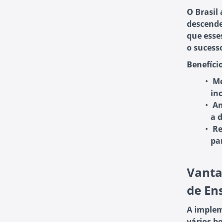
O Brasil
descende
que esse
o sucess
Benefíci
Me
in
Am
a 
Re
pa
Vanta
de En
A implem
vários b