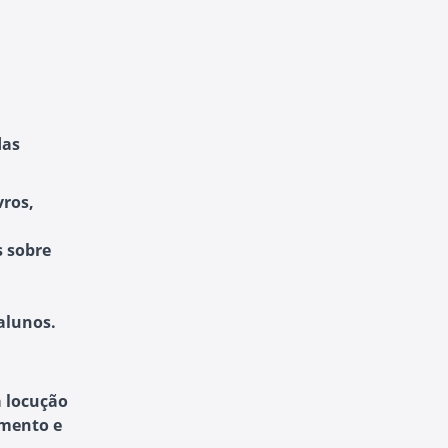
das
vros,
 sobre
alunos.
a locução
amento e