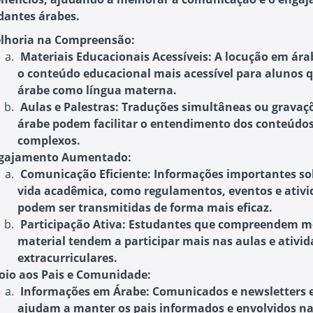
dantes árabes.
lhoria na Compreensão:
Materiais Educacionais Acessíveis:
A locução em ára
o conteúdo educacional mais acessível para alunos 
árabe como língua materna.
Aulas e Palestras:
Traduções simultâneas ou gravaç
árabe podem facilitar o entendimento dos conteúdo
complexos.
gajamento Aumentado:
Comunicação Eficiente:
Informações importantes so
vida acadêmica, como regulamentos, eventos e ativi
podem ser transmitidas de forma mais eficaz.
Participação Ativa:
Estudantes que compreendem me
material tendem a participar mais nas aulas e ativi
extracurriculares.
oio aos Pais e Comunidade:
Informações em Árabe:
Comunicados e newsletters 
ajudam a manter os pais informados e envolvidos n