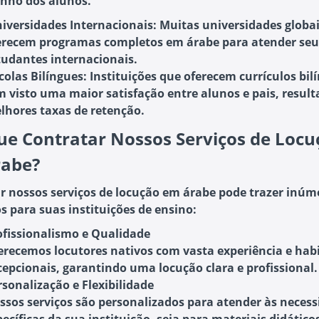
nho dos alunos.
iversidades Internacionais:
Muitas universidades globa
erecem programas completos em árabe para atender seu
tudantes internacionais.
colas Bilíngues:
Instituições que oferecem currículos bil
m visto uma maior satisfação entre alunos e pais, resul
lhores taxas de retenção.
ue Contratar Nossos Serviços de Locu
abe?
r nossos serviços de locução em árabe pode trazer inúm
s para suas instituições de ensino:
ofissionalismo e Qualidade
erecemos locutores nativos com vasta experiência e hab
cepcionais, garantindo uma locução clara e profissional.
rsonalização e Flexibilidade
ssos serviços são personalizados para atender às neces