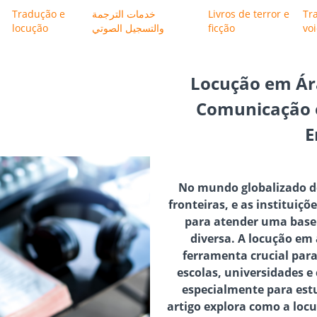
Tradução e
خدمات الترجمة
Livros de terror e
Tr
locução
والتسجيل الصوتي
ficção
vo
Locução em Ár
Comunicação e
E
No mundo globalizado d
fronteiras, e as instituiç
para atender uma base
diversa. A locução em
ferramenta crucial pa
escolas, universidades e
especialmente para est
artigo explora como a loc