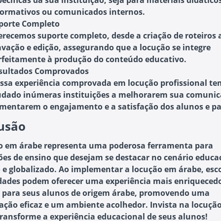
pecíficas da sua instituição, seja para materiais didático
formativos ou comunicados internos.
porte Completo
erecemos suporte completo, desde a criação de roteiros 
avação e edição, assegurando que a locução se integre
rfeitamente à produção do conteúdo educativo.
sultados Comprovados
ssa experiência comprovada em locução profissional te
udado inúmeras instituições a melhorarem sua comunic
mentarem o engajamento e a satisfação dos alunos e pa
usão
o em árabe representa uma poderosa ferramenta para
ções de ensino que desejam se destacar no cenário educa
o e globalizado. Ao implementar a locução em árabe, esco
dades podem oferecer uma experiência mais enriquecedo
l para seus alunos de origem árabe, promovendo uma
ção eficaz e um ambiente acolhedor. Invista na locuçã
transforme a experiência educacional de seus alunos!