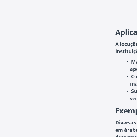
Aplic
A locuçã
instituiç
Ma
ap
Co
ma
Su
se
Exemp
Diversas
em árabe