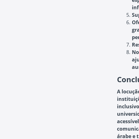
es
in
Su
Of
gr
pe
Re
No
aj
au
Concl
A locuçã
institui
inclusiv
universi
acessíve
comunica
árabe e 