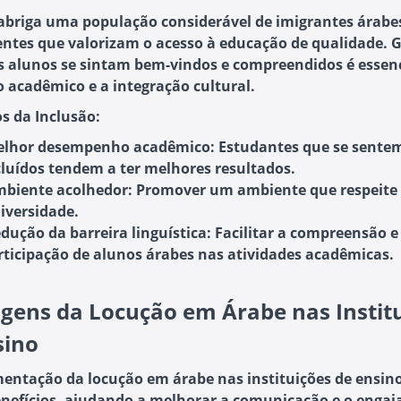
 abriga uma população considerável de imigrantes árabe
ntes que valorizam o acesso à educação de qualidade. G
s alunos se sintam bem-vindos e compreendidos é essenc
o acadêmico e a integração cultural.
os da Inclusão:
lhor desempenho acadêmico:
Estudantes que se sente
cluídos tendem a ter melhores resultados.
biente acolhedor:
Promover um ambiente que respeite 
diversidade.
dução da barreira linguística:
Facilitar a compreensão e
rticipação de alunos árabes nas atividades acadêmicas.
gens da Locução em Árabe nas Instit
sino
entação da locução em árabe nas instituições de ensino
enefícios, ajudando a melhorar a comunicação e o enga