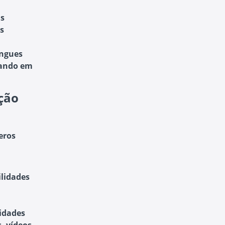
is
s
íngues
tando em
ção
eros
ilidades
sidades