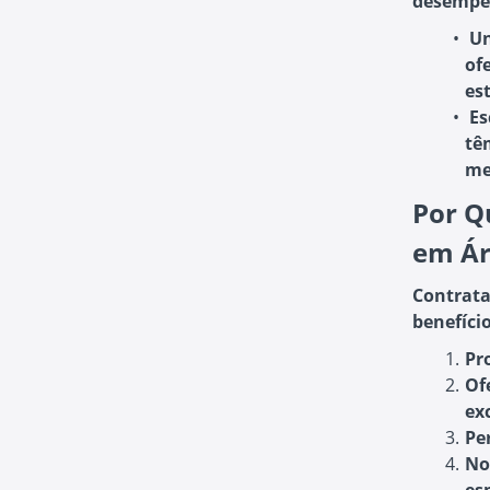
desempe
Un
of
es
Es
tê
me
Por Q
em Ár
Contrata
benefício
Pr
Of
ex
Pe
No