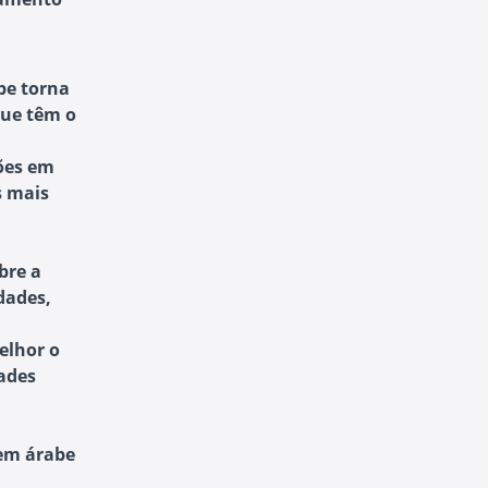
be torna
que têm o
ões em
s mais
bre a
dades,
lhor o
dades
em árabe
a