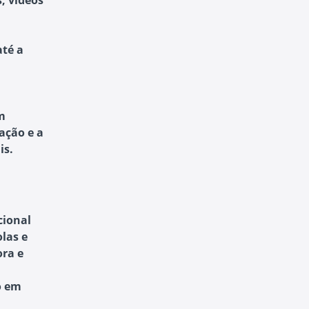
s, vídeos
até a
m
ação e a
is.
cional
las e
ra e
o em