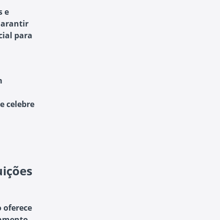
s e
arantir
ial para
m
e celebre
uições
 oferece
jamento