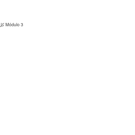
كل ما يخص الاعبين ومراكزهم وتمركزهم وكيفية توصيل الخطط وتدريبهم Módulo 3