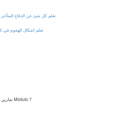
تعلم كل شئ عن الدفاع المتأخر والم
تعلم اشكال الهجوم في كرة ال
"تمارين الاعبين ومدربين الأحمال "كيفية تمرين اللاعبين او فهم مدربين الأحمال Módulo 7