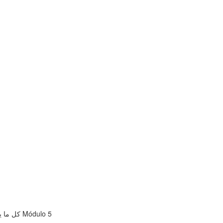
كل ما يخص المدربين وأنواعهم ,والتدريب وكيفية التواصل مع اللاعبين وتدريبهم Módulo 5