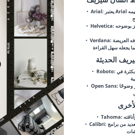
: يعتبر Arial خيارًا شائعًا وسهل القراءة. يتميز بتصميمه
Arial
: خط آخر من عائلة السان سيريف، يتميز بوضوحه
Helvetica
: مصمم خصيصًا للشاشات، ويتميز بحروفه العريضة
Verdana
ريف الحديثة
: خط حديث وسهل القراءة، يستخدم بكثرة في
Roboto
: يتميز بتصميمه العصري والمرن، ويوفر وضوحًا
Open Sans
أخرى
Tahoma
: خط افتراضي في العديد من برامج Microsoft، سهل
Calibri