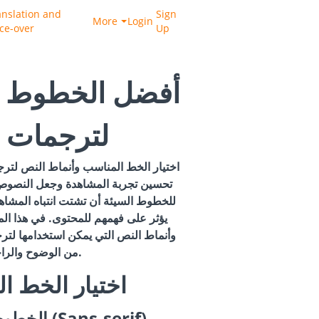
anslation and
Sign
More
Login
ice-over
Up
أفضل الخطوط و
لترجمات ا
اختيار الخط المناسب وأنماط النص لترجما
تحسين تجربة المشاهدة وجعل النصوص
للخطوط السيئة أن تشتت انتباه المشاهد
يؤثر على فهمهم للمحتوى. في هذا ا
وأنماط النص التي يمكن استخدامها لتر
من الوضوح والراحة البصرية.
1. اختيار الخط 
الخطوط السان سيريف (Sans-serif)