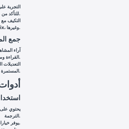
التجربة على
للتأكد من وضوحها على كافة الأجهزة.
التكيف مع 
المختلفة مثل YouTube، Netflix، وغيرها.
جمع ال
آراء المشاه
القراءة ومناسبة للمحتوى.
التعديلات ا
المستمرة.
6. أدو
استخدام
الترجمة.
: يوفر خيارات تخصيص متعددة لتحسين مظهر النصوص.