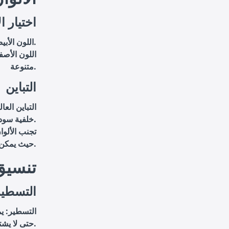
اختيار ا
: يعتبر الأبيض على خلفية داكنة من أفضل الخيارات للوضوح.
اللون الأب
اللون الأصف
متنوعة.
التباين
التباين العا
خلفية سوداء أو النص الأسود على خلفية بيضاء هي الخيارات الأكثر وضوحًا.
تجنب الألوا
حيث يمكن أن تجعل النصوص صعبة القراءة.
4. تنس
التسطير
التسطير
: ي
حتى لا يشتت الانتباه.