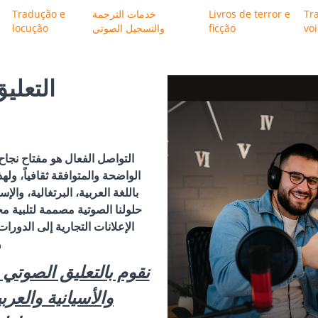
Tr
Livros de terror e
خدمات الترجمة
Tradução e
vo
ficção
والتسجيل الصوتي
locução
التعلي
التواصل الفعال هو مفتاح نجا
الواضحة والمتوافقة ثقافياً، ول
باللغة العربية، البرتغالية، وال
حلولنا الصوتية مصممة لتلبية م
الإعلانات التجارية إلى الدورات
و
نقوم بالتعليق الصوتي و
والأسيانية والعر