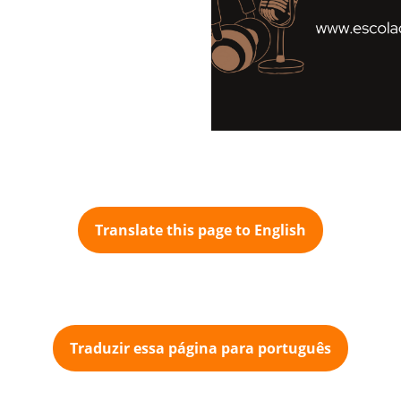
Translate this page to English
Traduzir essa página para português