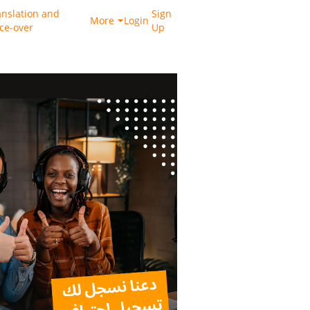
anslation and
Sign
More
Login
ice-over
Up