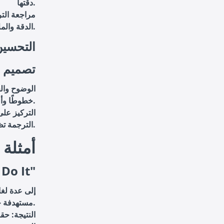
دقتها.
مراجعة الت
الدقة والملاءمة الثقافية، مما يعزز من جودة المحتوى المترجم.
التحسين
تصميم 
الوضوح والج
خطوطًا وألوانًا تناسب الفيديو وتجعله سهل القراءة.
التركيز على
الترجمة تظهر في الوقت المناسب وتتكامل بشكل سلس مع الفيديو.
3. أمث
حملة شركة 
مستهدفة جمهورًا عالميًا واسعًا.
النتيجة
: حقق