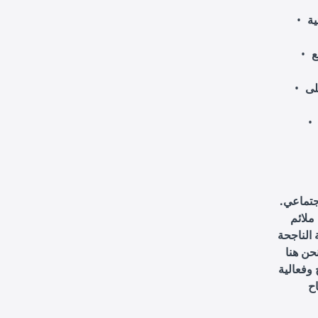
ية
ع
لى
جتماعي.
ملائم
 الناجحة
حن هنا
وفعالية
ح