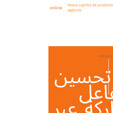
Nossa Lojinha de produtos
egípcios