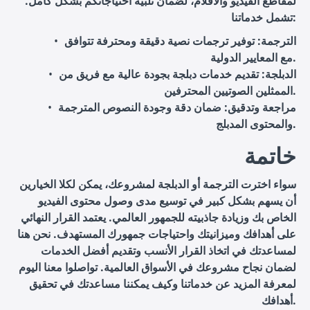
لمقاطع الفيديو والأفلام، لضمان تلبية احتياجاتكم بشكل كامل.
تشمل خدماتنا:
الترجمة
: توفير ترجمات نصية دقيقة ومحترفة تتوافق
مع المعايير الدولية.
الدبلجة
: تقديم خدمات دبلجة بجودة عالية مع فريق من
الممثلين الصوتيين المحترفين.
مراجعة وتدقيق
: ضمان دقة وجودة النصوص المترجمة
والمحتوى المدبلج.
خاتمة
سواء اخترت الترجمة أو الدبلجة لمشروعك، يمكن لكلا الخيارين
أن يسهم بشكل كبير في توسيع مدى وصول محتوى الفيديو
الخاص بك وزيادة جاذبيته للجمهور العالمي. يعتمد القرار النهائي
على أهدافك وميزانيتك واحتياجات جمهورك المستهدف. نحن هنا
لمساعدتك في اتخاذ القرار الأنسب وتقديم أفضل الخدمات
لضمان نجاح مشروعك في الأسواق العالمية. تواصلوا معنا اليوم
لمعرفة المزيد عن خدماتنا وكيف يمكننا مساعدتك في تحقيق
أهدافك.