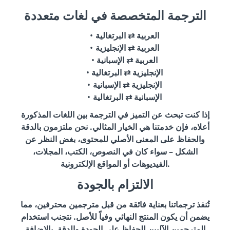
الترجمة المتخصصة في لغات متعددة
العربية ⇄ البرتغالية
العربية ⇄ الإنجليزية
العربية ⇄ الإسبانية
الإنجليزية ⇄ البرتغالية
الإنجليزية ⇄ الإسبانية
الإسبانية ⇄ البرتغالية
إذا كنت تبحث عن التميز في الترجمة بين اللغات المذكورة
أعلاه، فإن خدمتنا هي الخيار المثالي. نحن ملتزمون بالدقة
والحفاظ على المعنى الأصلي للمحتوى، بغض النظر عن
الشكل – سواء كان في النصوص، الكتب، المجلات،
الفيديوهات أو المواقع الإلكترونية.
الالتزام بالجودة
تُنفذ ترجماتنا بعناية فائقة من قبل مترجمين محترفين، مما
يضمن أن يكون المنتج النهائي وفياً للأصل. نتجنب استخدام
المترجمين الآليين للحفاظ على الجودة والدقة. بالإضافة