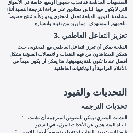
الفيديوهات المدبلجة قد تجذب جمهوراً أوسع، خاصة في الأسواق
التي لا يكون فيها الناس معتادين على قراءة الترجمة النصية أثناء
مشاهدة الفيديو. الدبلجة تجعل المحتوى يبدو وكأنه مُنتج خصيصاً
للجمهور المستهدف، مما يزيد من تقبله وانتشاره.
3. تعزيز التفاعل العاطفي
الدبلجة يمكن أن تعزز التفاعل العاطفي مع المحتوى، حيث
يتمكن المشاهدون من فهم النغمات والانفعالات الصوتية بشكل
أفضل عندما تكون بلغة يفهمونها. هذا يمكن أن يكون مهماً في
الأفلام الدرامية أو الوثائقيات العاطفية.
التحديات والقيود
تحديات الترجمة
التشتت البصري
: يمكن للنصوص المترجمة أن تشتت
انتباه المشاهدين عن الأحداث المرئية في الفيديو.
قيود النص
: بعض اللغات قد تتطلب نصوصاً أطول للتعبير