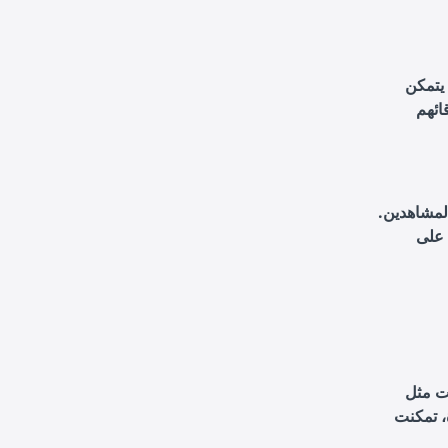
 يتمكن
ائهم
لمشاهدين.
 على
كل كبير على
، تمكنت