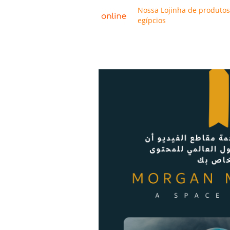
Nossa Lojinha de produtos
egípcios