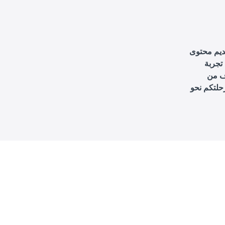
قديم محتوى
تجربة
اف من
رحلتكم نحو