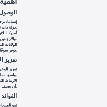
أهمية 
1. الوص
إسبانيا: تر
دولة ذات تاريخ أدبي غني ومتنوع.
أمريكا اللا
والأرجنتين وكولومبيا وبيرو، مما يتيح لك الوصول إلى مئات الملايين من القراء.
الولايات ال
يوفر سوقًا إضافية لعملك المترجم.
2. تعزيز 
تعزيز الوعي
واسع، مما يعزز من الوعي الثقافي بين الشعوب.
الارتباط الث
أن يضيف قيمة لعملك.
3. الفوائ
نمو المبيعا