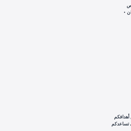
ن
أهدافكم
ي تساعدكم
ى