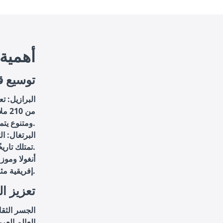
أهمية 
1. توسيع
البرازيل: تع
من 
ومتنوع يتمتع بثقافة غنية ومتنوعة.
البرتغال: ا
تمتلك تاريخًا عريقًا في الأدب والفنون.
أنغولا وموز
إفريقية مثل أنغولا وموزمبيق، مما يزيد من فرص انتشار عملك في قارة أخرى.
2. تعزيز 
الجسر الثقا
العالم العرب