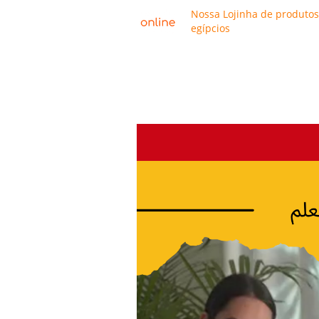
Nossa Lojinha de produtos
egípcios