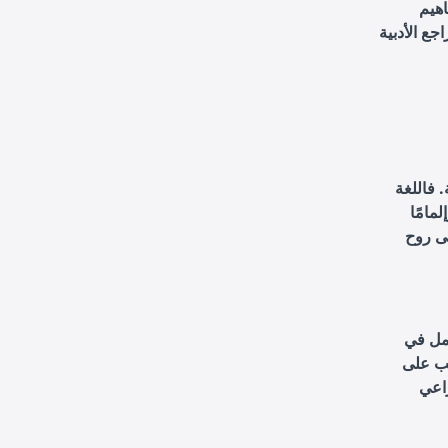
اهيم
جع الأدبية
. فاللغة
مامًا
لى روح
حمل في
جب على
راعي