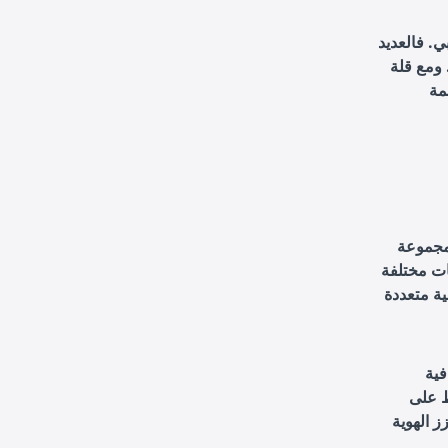
ي. فالعديد
 ومع قلة
مة
 مجموعة
ات مختلفة
فية
ظ على
ز الهوية