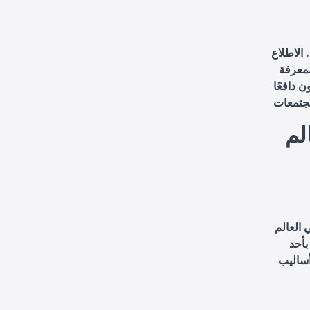
 الاطلاع
لمعرفة
 دافعًا
لم
 العالم
بأحد
أساليب