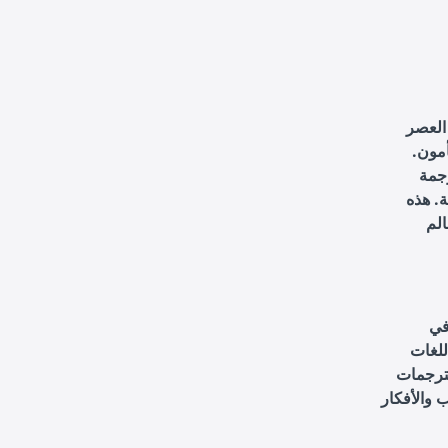
 العصر
أمون.
جمة
ة. هذه
الم
في
للغات
لترجمات
ب والأفكار