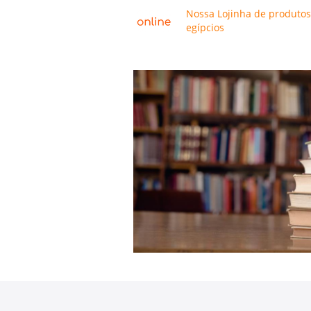
Nossa Lojinha de produtos
egípcios