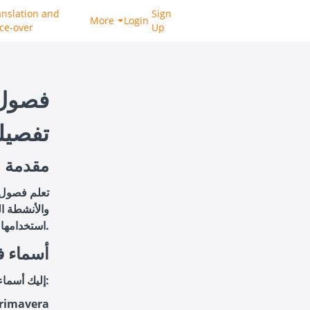
anslation and
Sign
More
Login
ice-over
Up
فصول 
تفصيل
مقدمة
تعلم فصول 
والأنشطة ا
استخدامها في الجمل اليومية. سنقدم أيضًا تمارين لمساعدتك في ممارسة ما تعلمته.
1. أسماء
إليك أسماء فصول السنة بالإسبانية:
الربيع - vera