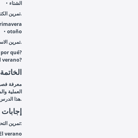
الشتاء
تمرين الكتابة: اكتب جمل تحتوي على فصول السنة التالية.
rimavera
otoño
تمرين الاستيعاب: أجب عن الأسئلة التالية بالإسبانية.
y por qué?
l verano?
الخاتمة
معرفة فصول 
العملية وال
هذا الدرس متى ما شعرت بالحاجة إلى مراجعة المعلومات.
إجابات ا
تمرين التحويل:
الصيف - verano