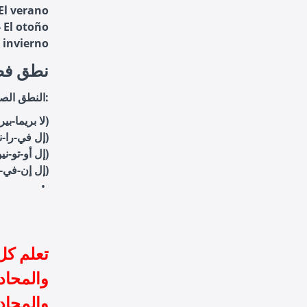
الصيف - verano
الخريف - l otoño
الشتاء - vierno
2. نطق 
النطق الصحيح لفصول السنة يساعدك في التواصل الجيد. فيما يلي النطق لكل فصل:
La primavera (لا بريما-بيرا)
El verano (إل في-را-نو)
El otoño (إل أو-تو-نيو)
El invierno (إل إن-في-ير-نو)
تعلم كل
والمحادث
والمحاد