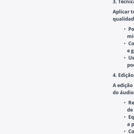
3. Técni
Aplicar 
qualidade
Po
mi
Co
e 
Us
po
4. Ediçã
A edição
do áudio
Re
de
Eq
a 
C