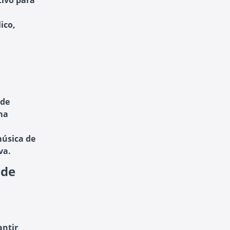
tivo para
ico,
ade
ma
música de
va.
 de
antir