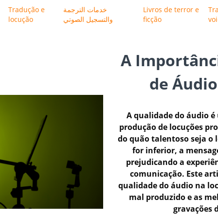
Tradução e
خدمات الترجمة
Livros de terror e
Tr
locução
والتسجيل الصوتي
ficção
vo
A Importânc
de Áudio
A qualidade do áudio 
produção de locuções pr
do quão talentoso seja o 
for inferior, a mens
prejudicando a experiên
comunicação. Este art
qualidade do áudio na lo
mal produzido e as mel
gravações d