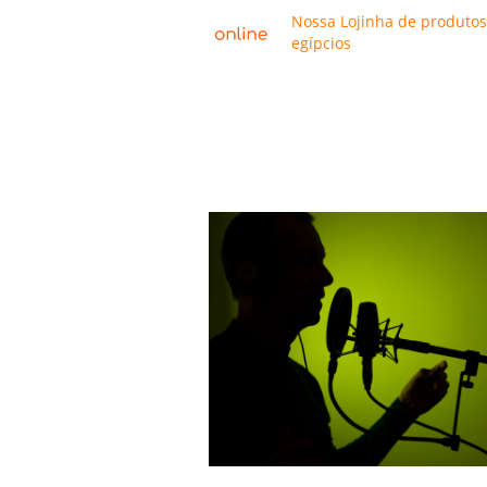
Nossa Lojinha de produtos
egípcios