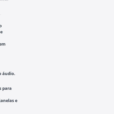
,
o
de
 em
 áudio.
s para
janelas e