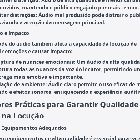
nter a atenção
: Áudio de alta qualidade é menos cansa
 ouvidos, mantendo o público engajado por mais tempo.
itar distrações
: Áudio mal produzido pode distrair o públ
sviando a atenção da mensagem principal.
o e Impacto
ade do áudio também afeta a capacidade da locução de
ir emoções e causar impacto:
ptura de nuances emocionais
: Um áudio de alta qualid
ptura todas as nuances da voz do locutor, permitindo u
trega mais emotiva e impactante.
iação de ambiente
: Áudio claro permite o uso eficaz de 
ndo e efeitos sonoros, enriquecendo a experiência auditi
res Práticas para Garantir Qualidade
 na Locução
e Equipamentos Adequados
 em equipamentos de alta qualidade é essencial para gar