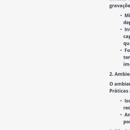
gravações
Mi
de
In
ca
qu
Fo
te
im
2. Ambie
O ambien
Práticas
Is
re
Am
po