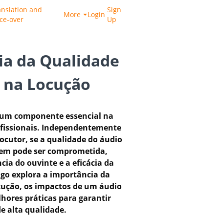
anslation and
Sign
More
Login
ice-over
Up
ia da Qualidade
 na Locução
é um componente essencial na
ofissionais. Independentemente
locutor, se a qualidade do áudio
agem pode ser comprometida,
cia do ouvinte e a eficácia da
igo explora a importância da
cução, os impactos de um áudio
hores práticas para garantir
e alta qualidade.