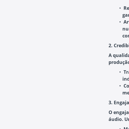
Re
ga
Ar
nu
co
2. Credib
A qualid
produção
Tr
in
Co
me
3. Engaj
O engaja
áudio. U