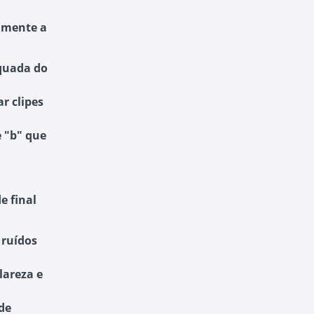
vamente a
quada do
ar clipes
e "b" que
e final
 ruídos
lareza e
 de