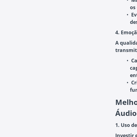
Ma
os
Ev
de
4. Emoçã
A qualid
transmit
Ca
ca
en
Cr
fu
Melho
Áudio
1. Uso d
Investir