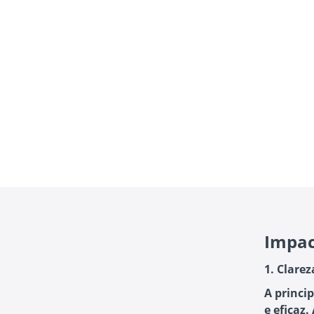
Impac
1. Clare
A princi
e eficaz