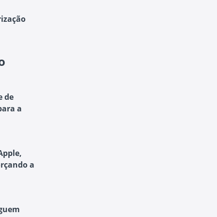
rização
o
e de
para a
Apple,
orçando a
eguem