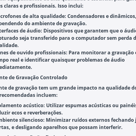
 claras e profissionais. Isso inclui:
crofones de alta qualidade
: Condensadores e dinâmicos
pendendo do ambiente de gravação.
terfaces de áudio
: Dispositivos que garantem que o áudi
pturado seja transferido para o computador sem perda 
alidade.
nes de ouvido profissionais
: Para monitorar a gravação
mpo real e identificar quaisquer problemas de áudio
ediatamente.
nte de Gravação Controlado
te de gravação tem um grande impacto na qualidade do
 recomendadas incluem:
olamento acústico
: Utilizar espumas acústicas ou painéi
duzir ecos e reverberações.
biente silencioso
: Minimizar ruídos externos fechando 
rtas, e desligando aparelhos que possam interferir.