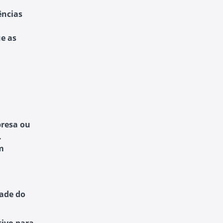
ências
e as
resa ou
.
m
dade do