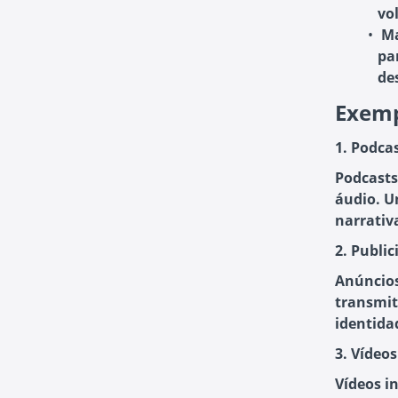
vo
Ma
pa
de
Exemp
1. Podca
Podcasts
áudio. U
narrativ
2. Publi
Anúncios
transmit
identida
3. Vídeos
Vídeos i