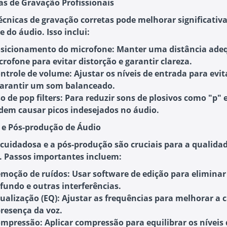
cas de Gravação Profissionais
técnicas de gravação corretas pode melhorar significati
 do áudio. Isso inclui:
sicionamento do microfone
: Manter uma distância ade
crofone para evitar distorção e garantir clareza.
ntrole de volume
: Ajustar os níveis de entrada para evit
garantir um som balanceado.
o de pop filters
: Para reduzir sons de plosivos como "p" 
dem causar picos indesejados no áudio.
o e Pós-produção de Áudio
 cuidadosa e a pós-produção são cruciais para a qualidad
. Passos importantes incluem:
moção de ruídos
: Usar software de edição para eliminar
 fundo e outras interferências.
ualização (EQ)
: Ajustar as frequências para melhorar a c
presença da voz.
ompressão
: Aplicar compressão para equilibrar os níveis