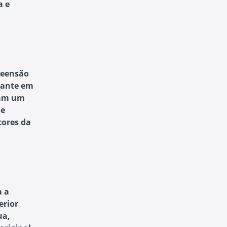
a e
reensão
rtante em
ham um
 e
tores da
a a
erior
ua,