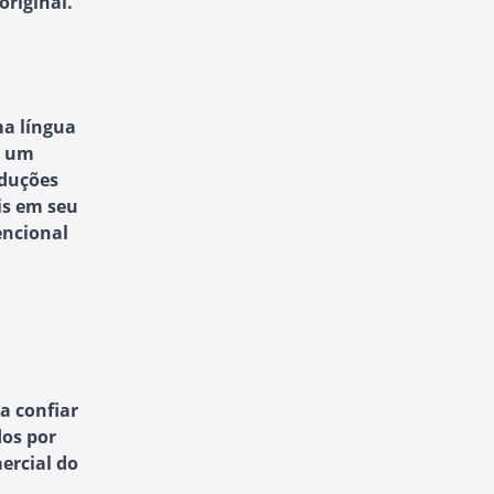
original.
ma língua
m um
aduções
is em seu
encional
a confiar
os por
ercial do