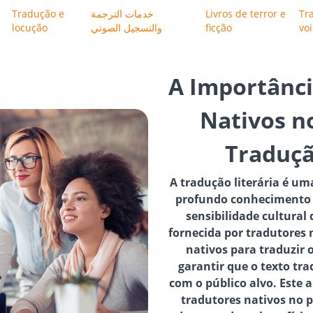
Tradução e
خدمات الترجمة
Livros de terror e
Tr
locução
والتسجيل الصوتي
ficção
vo
A Importânci
Nativos n
Traduçã
A tradução literária é u
profundo conhecimento 
sensibilidade cultural
fornecida por tradutores 
nativos para traduzir o
garantir que o texto tr
com o público alvo. Este 
tradutores nativos no p