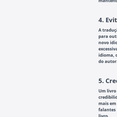
mantendo
4.
Evi
A traduç
para out
novo idi
excessiv
idioma, 
do autor
5.
Cre
Um livro
credibil
mais em 
falantes
livro.