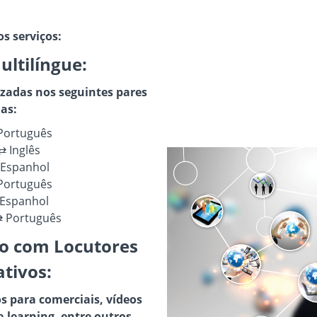
s serviços:
ultilíngue:
zadas nos seguintes pares
as:
Português
⇄ Inglês
 Espanhol
 Português
 Espanhol
⇄ Português
io com Locutores
tivos:
os para comerciais, vídeos
e-learning, entre outros.