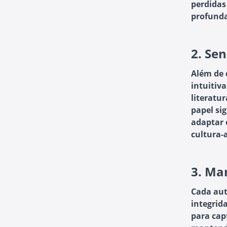
perdidas
profunda
2.
Sen
Além de 
intuitiv
literatu
papel sig
adaptar 
cultura-
3.
Man
Cada aut
integrid
para cap