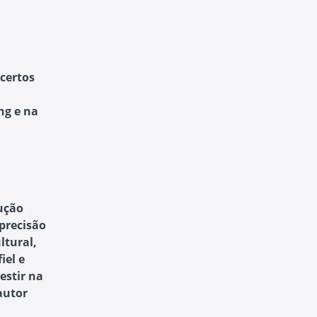
certos
ng e na
dução
precisão
ltural,
iel e
estir na
autor