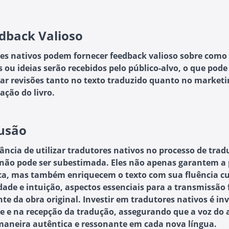
dback Valioso
es nativos podem fornecer feedback valioso sobre como 
s ou ideias serão recebidos pelo público-alvo, o que pode
iar revisões tanto no texto traduzido quanto no marketi
ação do livro.
usão
ância de utilizar tradutores nativos no processo de tra
a não pode ser subestimada. Eles não apenas garantem a 
ica, mas também enriquecem o texto com sua fluência cu
dade e intuição, aspectos essenciais para a transmissão f
te da obra original. Investir em tradutores nativos é inv
e e na recepção da tradução, assegurando que a voz do 
maneira autêntica e ressonante em cada nova língua.