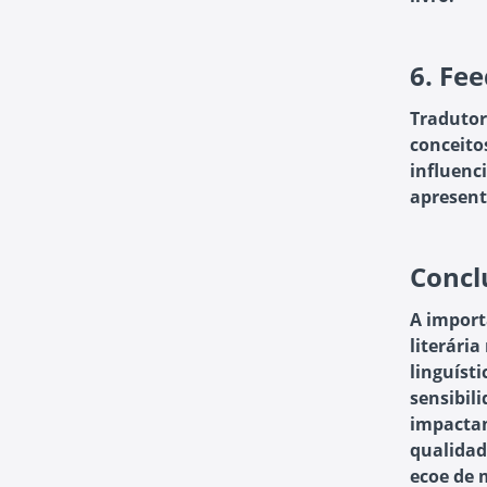
6.
Fee
Tradutor
conceito
influenc
apresent
Concl
A import
literári
linguíst
sensibili
impactan
qualidad
ecoe de 