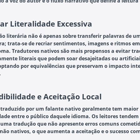
 a voz do autor e o fluxo narrativo que define a leitura 
tar Literalidade Excessiva
ão literária não é apenas sobre transferir palavras de u
ra; trata-se de recriar sentimentos, imagens e ritmos e
oma. Tradutores nativos são mais propensos a evitar tr
amente literais que podem soar desajeitadas ou artificia
optando por equivalências que preservam o impacto int
.
dibilidade e Aceitação Local
 traduzido por um falante nativo geralmente tem maior
idade entre o público daquele idioma. Os leitores tendem 
uma tradução que não apresente erros comuns cometid
 não nativos, o que aumenta a aceitação e o sucesso com