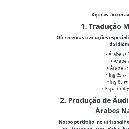
Aqui estão nosso
1. Tradução M
Oferecemos traduções especiali
de idiom
Árabe ⇄ 
Árabe 
Árabe ⇄
Inglês ⇄
Inglês ⇄
Espanhol 
2. Produção de Áud
Árabes Na
Nosso portfólio inclui trabalh
institucionais, conteúdos de 