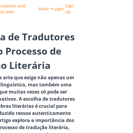
anslation and
Sign
More
Login
ice-over
Up
a de Tradutores
o Processo de
o Literária
ma arte que exige não apenas um
linguístico, mas também uma
 que muitas vezes só pode ser
nativos. A escolha de tradutores
bras literárias é crucial para
aduzido ressoe autenticamente
artigo explora a importância dos
rocesso de tradução literária,