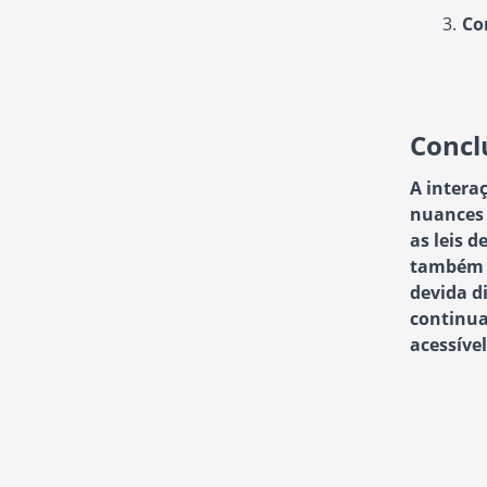
Co
Concl
A intera
nuances 
as leis d
também r
devida d
continua
acessível