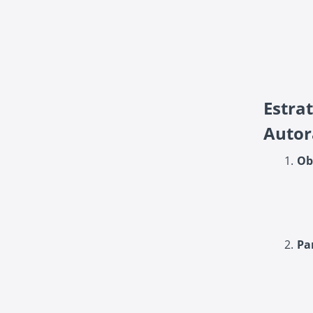
Estra
Autor
Ob
Pa