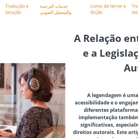
Tradução e
خدمات الترجمة
Livros de terror e
Tr
locução
والتسجيل الصوتي
ficção
vo
A Relação e
e a Legisla
Au
A legendagem é uma 
acessibilidade e o engaj
diferentes plataforma
implementação também 
significativas, especia
direitos autorais. Este ar