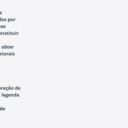
s
dos por
ses
nstituir
 obter
utorais
eração de
 legenda
 de