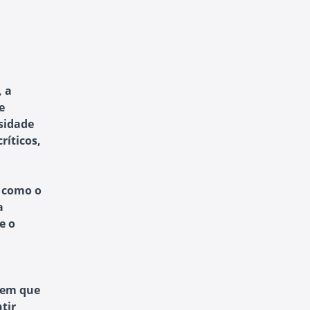
, a
e
ssidade
ríticos,
s como o
a
e o
igem que
tir