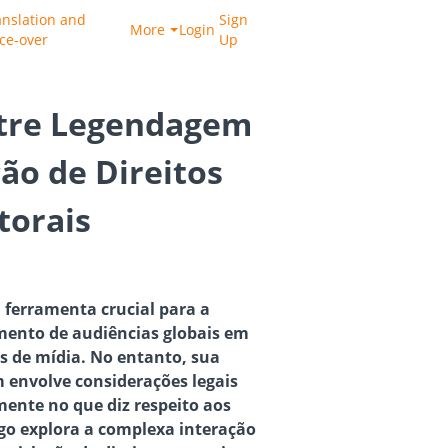
anslation and
Sign
More
Login
ice-over
Up
ntre Legendagem
ção de Direitos
torais
ferramenta crucial para a
amento de audiências globais em
s de mídia. No entanto, sua
envolve considerações legais
lmente no que diz respeito aos
tigo explora a complexa interação