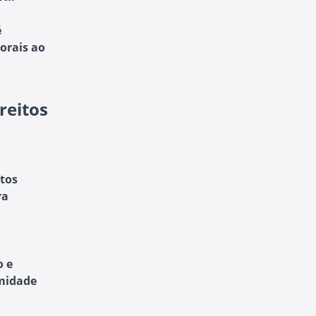
é
torais ao
reitos
itos
ra
o e
rmidade