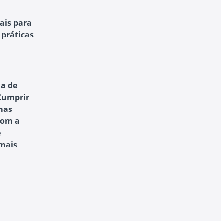
ais para
 práticas
ia de
Cumprir
 mas
Com a
e
 mais