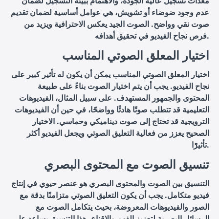
معدات تسجيل عالية الجودة، والاهتمام ببيئة التسجيل لضمان
عدم وجود ضوضاء أو تشويش، هي عوامل أساسية لضمان تقديم
صوت نقي وواضح. الصوت الجيد يعكس الاحترافية ويزيد من
فرص نجاح الفيديو في تحقيق أهدافه.
اختيار المعلق الصوتي المناسب
اختيار المعلق الصوتي المناسب يمكن أن يكون له تأثير كبير على
نجاح الفيديو. يجب أن يتم اختيار الصوت بناءً على طبيعة
المحتوى والجمهور المستهدف. على سبيل المثال، الفيديوهات
التعليمية قد تتطلب صوتًا هادئًا وواضحًا، في حين أن الفيديوهات
الترويجية قد تحتاج إلى صوت ديناميكي وحماسي. الاختيار
الصحيح يعزز من فعالية التعليق الصوتي ويجعل الفيديو أكثر
تأثيرًا.
تنسيق الصوت مع المحتوى البصري
التنسيق بين الصوت والمحتوى البصري هو عنصر حيوي في إنتاج
فيديو متكامل. يجب أن يكون التعليق الصوتي متزامنًا بدقة مع
الصور والفيديوهات المعروضة، بحيث يتكامل الصوت مع
الرسائل البصرية لتعزيز الفهم والإقناع. هذا التنسيق يساعد على