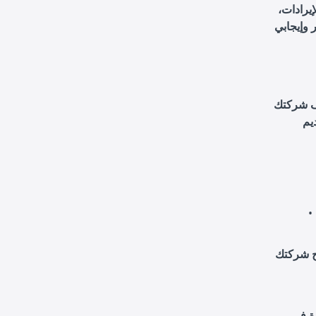
إيرادات،
 وإيجابي
اف شركتك
يم
ة في