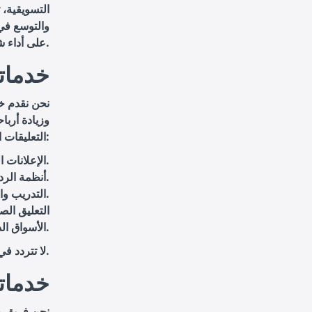
التسويقية، ت
والتوسع في 
على أداء شركتك المالي.
خدماتن
نحن نقدم خ
وزيادة أربا
التعليقات الصوتية بجودة عالية تغطي جميع أنواع المشاريع التجارية، بما في ذلك:
: لتعزيز الرسائل التسويقية وزيادة التفاعل مع العملاء.
الإعلانات ا
: لتحسين تجربة العملاء وتقديم خدمة فعالة ومريحة.
أنظمة الرد 
: لنقل المعلومات بوضوح ودقة.
التدريب وال
التعليق الص
الأسواق الدولية.
لا تتردد في التواصل معنا لضمان تقديم أفضل تجربة صوتية لمشاريعك وزيادة أرباح شركتك.
خدماتن
نحن فريق م