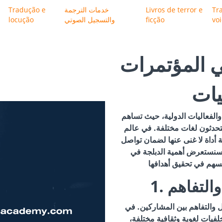
Tr
Livros de terror e
خدمات الترجمة
Tradução e
vo
ficção
والتسجيل الصوتي
locução
ي المؤتمرات
يات
 والفعاليات الدولية، حيث تساهم
تحدثون لغات مختلفة. في عالم
جة أداة لا غنى عنها لضمان تواصل
 سنستعرض أهمية الدبلجة في
 والتفاهم
صل والتفاهم بين المشاركين. في
لفيات لغوية وثقافية مختلفة،