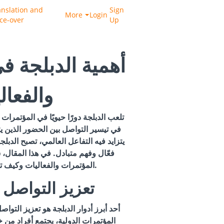
anslation and
Sign
More
Login
ice-over
Up
أهمية الدبلجة ف
والفعال
تلعب الدبلجة دورًا حيويًا في المؤتمرات
في تيسير التواصل بين الحضور الذين ي
يتزايد فيه التفاعل العالمي، تصبح الدبل
فعّال وفهم متبادل. في هذا المقال،
المؤتمرات والفعاليات وكيف تسهم في تحقيق أهدافها.
1. تعزيز التواصل
أحد أبرز أدوار الدبلجة هو تعزيز التوا
المؤتمرات الدولية، يجتمع أفراد من خ