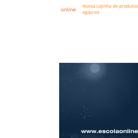
Nossa Lojinha de produtos
egípcios