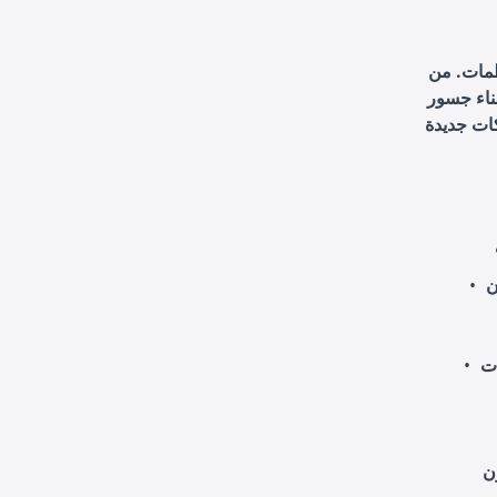
نظمات. من
بناء جسور
كات جديدة
ن
ات
ن