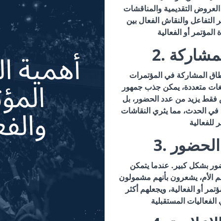
العروض التقديمية والمناقشات
التفاعل والنقاش الفعال بين
المشاركة
طاق المشاركة في المؤتمرات
لغات متعددة، يمكن جذب جمهور
 فقط يزيد من عدد الحضور، بل
ت في الحدث، مما يثري النقاشات
 الحضور
ور بشكل كبير. عندما يتمكن
م الأم، يشعرون بأنهم مشمولون
مر أو الفعالية، ويجعلهم أكثر