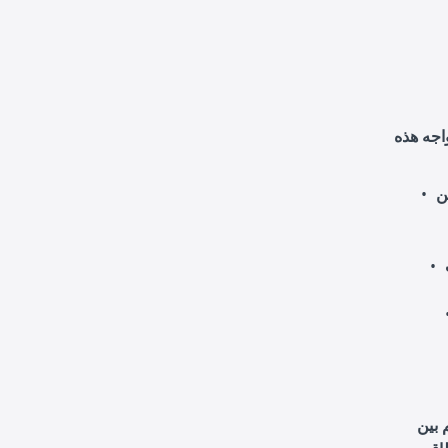
واجه هذه
ن
 بين