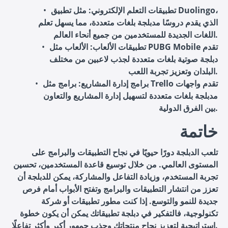
تطبيقات التعلم الإلكتروني
: مثل تطبيق Duolingo،
الذي يقدم دروسًا مدبلجة بلغات متعددة، مما يسهل تعلم
اللغات الجديدة للمستخدمين من جميع أنحاء العالم.
تطبيقات الألعاب
: الألعاب مثل PUBG Mobile تقدم
دبلجة صوتية بلغات متعددة لجذب لاعبين من مختلف
البلدان وتعزيز تجربة اللعب.
برامج إدارة المشاريع
: برامج مثل Trello تقدم واجهات
مدبلجة بلغات متعددة لتسهيل إدارة المشاريع والتعاون
بين الفرق الدولية.
خاتمة
تلعب الدبلجة دورًا حيويًا في نجاح التطبيقات والبرامج على
المستوى العالمي. من خلال توسيع قاعدة المستخدمين، تحسين
تجربة المستخدم، وزيادة التفاعل والمشاركة، يمكن للدبلجة أن
تعزز من انتشار التطبيقات والبرامج وتفتح الأبواب أمام فرص
جديدة للنمو والتوسع. إذا كنت مطور تطبيقات أو شركة
تكنولوجية، فالتفكير في دبلجة تطبيقاتك يمكن أن يكون خطوة
استراتيجية لتعزيز نجاح منتجاتك وجذب جمهور أكبر وأكثر تفاعلًا.