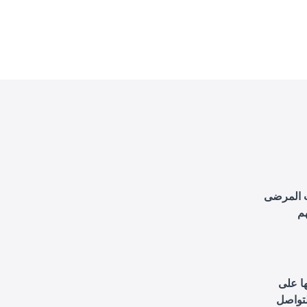
ت المرضى
م
ا على
لتواصل