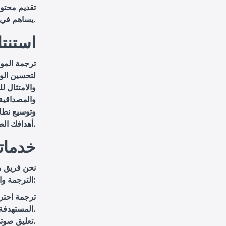
تقديم محتو
يساهم في تحسين الرعاية الصحية على المستوى العالمي.
استنتا
ترجمة الموا
لتحسين الو
والامتثال ل
والمصداقية،
وتوسيع نطا
أهدافك الصحية بأعلى جودة.
خدماتن
نحن فريق م
الترجمة والتعليق الصوتي والدبلجة للأفلام ومقاطع الفيديو. نقدم حلولاً متكاملة تتضمن:
ترجمة احترا
المستهدفة.
: تقديم أصوات مميزة تتماشى مع محتوى الفيديو واحتياجات العميل.
تعليق صوت