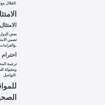
الفعّال مع مرضاها.
5. الام
5.1 الام
بعض الدول 
تضمن الامتث
والغرامات.
5.2 احترا
ترجمة المح
ومقبولة للم
التواصل.
الصحي