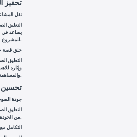
4. تحفيز
نقل المشاع
التعليق ال
يساعد في خ
للمشروع.
خلق قصة جذ
التعليق ال
وإثارة للاه
والمساهمة في تحقيق الأهداف.
5. تحسين
جودة الصو
التعليق الص
من الجودة العامة للفيديو ويجعله يبدو أكثر احترافية.
التكامل مع