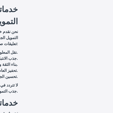
خدماتن
التمو
نحن نقدم خ
التمويل الج
تعليقات صوتية بجودة عالية تغطي جميع جوانب التمويل الجماعي، بما في ذلك:
: لتسهيل فهم واستيعاب الرسالة.
نقل المعل
: لجعل الفيديوهات أكثر جاذبية.
جذب الانتب
: لتعزيز الثقة بين المشروع والمستثمرين المحتملين.
بناء الثقة 
: لخلق ارتباط عاطفي قوي مع المشاهدين.
تحفيز العا
: لضمان تقديم تجربة مشاهدة ممتعة واحترافية.
تحسين الجو
لا تتردد في
جذب التمويل اللازم لمشاريعك.
خدماتن