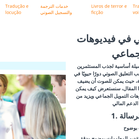
Tr
Livros de terror e
خدمات الترجمة
Tradução e
vo
ficção
والتسجيل الصوتي
locução
تي في فيديوهات
لجماعي
يلة أساسية لجذب المستثمرين
 التعليق الصوتي دورًا حيويًا في
ذبية، حيث يمكن للصوت أن يضيف
 هذا المقال، سنستعرض كيف يمكن
وهات التمويل الجماعي ويزيد من
لرسالة
 بوضوح
تقديم المعلومات بوضوح ودقة.