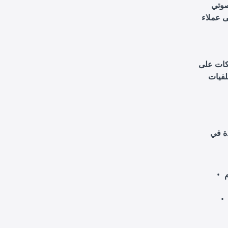
 صوتي
ى عملاء
ركات على
لفيات
ة في
م