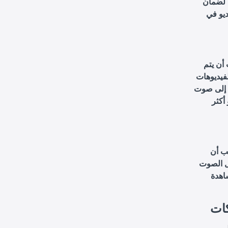
 لضمان
يو في
 أن يتم
فيديوهات
اج إلى صوت
أكثر
ب أن
مل الصوت
اهدة
كات