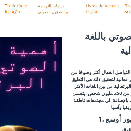
Tr
Livros de terror e
خدمات الترجمة
Tradução e
vo
ficção
والتسجيل الصوتي
locução
صوتي باللغة
لية
التواصل الفعال أكثر وضوحًا من
فعالية لتحقيق ذلك هي التعليق
لبرتغالية من بين اللغات الأكثر
انتشارًا في العالم، حيث يتحدث بها أكثر من 250 مليون شخص. يتضمن
ل، بالإضافة إلى مجتمعات ناطقة
هور أوسع
العالمي