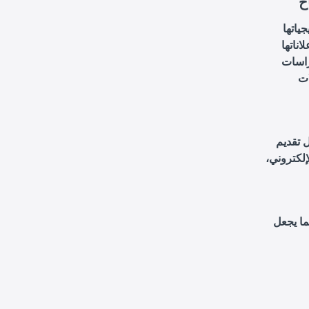
ح
ياتها
ناتها
راسات
ات
 تقديم
لكتروني،
مما يجعل