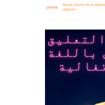
Nossa Lojinha de produtos
egípcios