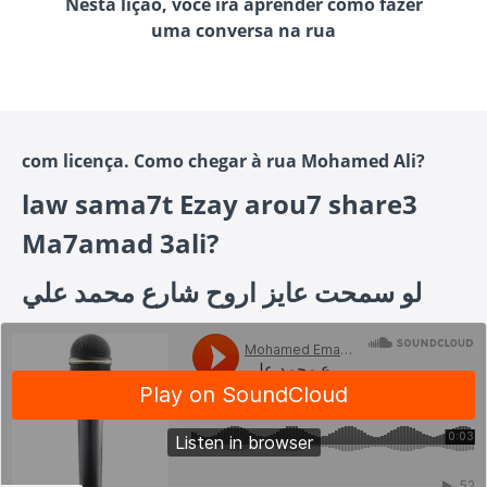
Nesta lição, você irá aprender como fazer
uma conversa na rua
com licença. Como chegar à rua Mohamed Ali?
law sama7t Ezay arou7 share3
Ma7amad 3ali?
لو سمحت عايز اروح شارع محمد علي