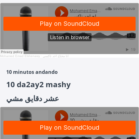
Mohamed Emad Elshenawy
·
انا محتاج اخد تاكسي
10 minutos andando
10 da2ay2 mashy
عشر دقايق مشي