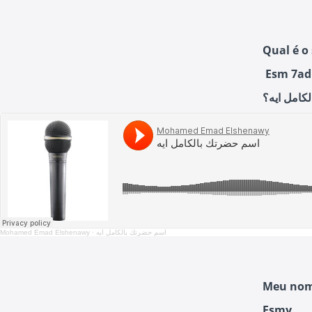
Qual é o
Esm 7adr
كامل ايه؟
Mohamed Emad Elshenawy
·
اسم حضرتك بالكامل ايه
Meu nome 
Esmy .....