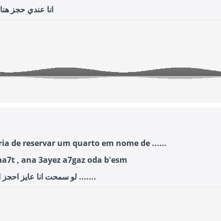
انا عندي حجز هنا
ria de reservar um quarto em nome de ......
7t , ana 3ayez a7gaz oda b'esm
لو سمحت انا عايز احجز اوضة باسم .......