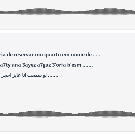
ria de reservar um quarto em nome de ......
7ty ana 3ayez a7gaz 3'orfa b'esm ,,,,,,.
لو سمحت انا عايز احجز غرفة باسم .......