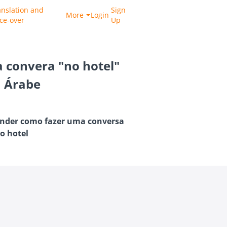
anslation and
Sign
More
Login
ice-over
Up
 convera "no hotel"
 Árabe
render como fazer uma conversa
o hotel