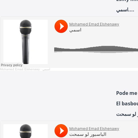
اسمي....
Mohamed Emad Elshenawy
·
اسمي
Pode me 
El basbo
ر لو سمحت