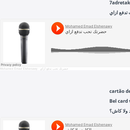
7adretak
دفع ازاي
Mohamed Emad Elshenawy
·
حضرتك تحب تدفع ازاي
cartão d
Bel card
د ولا كاش؟