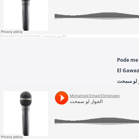
Mohamed Emad Elshenawy
·
الباسبور لو سمحت
Pode me 
El Gawa
ز لو سمحت