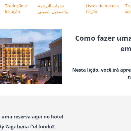
Tradução e
خدمات الترجمة
Livros de terror e
Tr
locução
والتسجيل الصوتي
ficção
vo
Como fazer uma
em
Nesta lição, você irá ap
n
 uma reserva aqui no hotel
y 7agz hena f'el fondo2