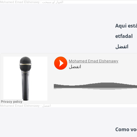
Mohamed Emad Elshenawy
·
الجواز لو سمحت
Aqui est
etfadal
اتفضل
Mohamed Emad Elshenawy
·
اتفضل
Como voc