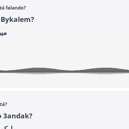
tá falando?
 Bykalem?
كلم
tá?
 3andak?
عندك؟