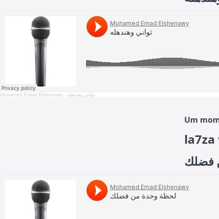
Mohamed Emad Elshenawy
·
ثواني وهندهله
Um mome
la7za
لحظة 