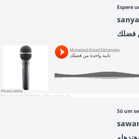
Espere 
sanya
ثانية 
Mohamed Emad Elshenawy
·
ثانية واحدة من فضلك
Só um se
sawan
ثواني 