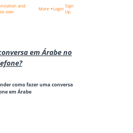
anslation and
Sign
More
Login
ice-over
Up
conversa em Árabe no
lefone?
render como fazer uma conversa
fone em Árabe