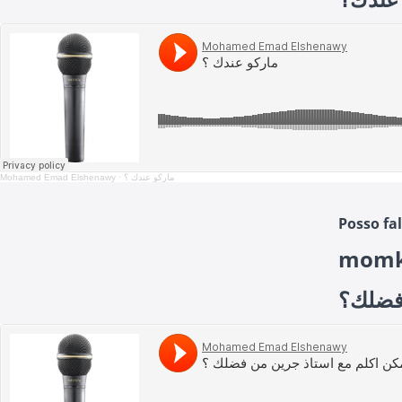
Mohamed Emad Elshenawy
·
ماركو عندك ؟
Posso fal
momke
ممكن أ