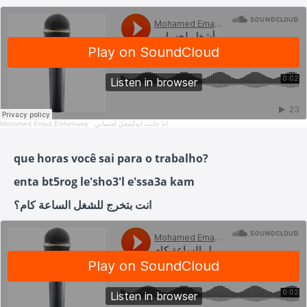
Mohamed Emad Elshenawy
·
انا حابب ابدأشغل لحسابي
que horas você sai para o trabalho?
enta bt5rog le'sho3'l e'ssa3a kam
انت بتخرج للشغل الساعة كام؟