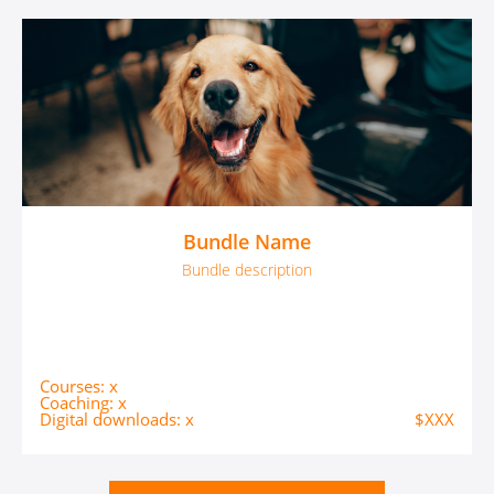
Bundle Name
Bundle description
Courses: x
Coaching: x
Digital downloads: x
$XXX