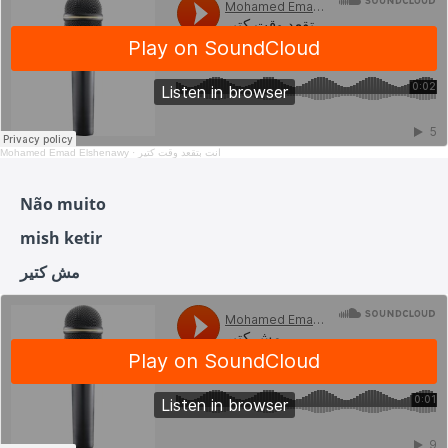
Mohamed Emad Elshenawy
·
انت بتقعد وقت كتير
Não muito
mish ketir
مش كتير