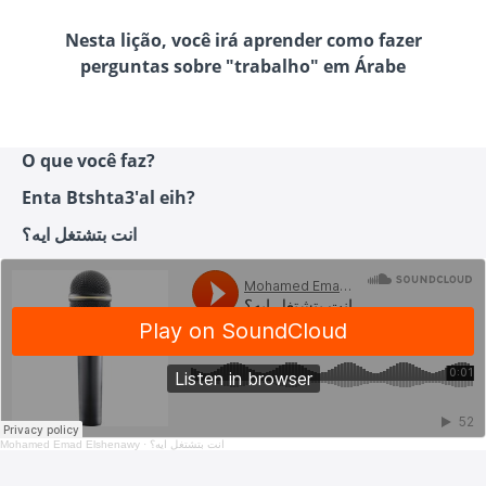
Nesta lição, você irá aprender como fazer
perguntas sobre "trabalho" em Árabe
O que você faz?
Enta Btshta3'al eih?
انت بتشتغل ايه؟
Mohamed Emad Elshenawy
·
انت بتشتغل ايه؟