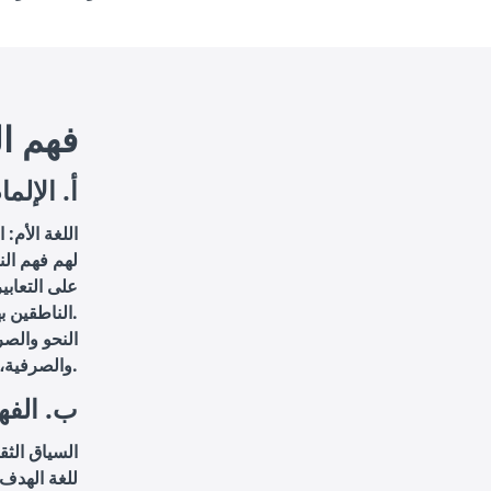
1. فهم
أ. الإلم
اللغة الأم:
لهم فهم ال
على التعابي
الناطقين بها.
النحو والصر
والصرفية، مما يضمن خلو الترجمة من الأخطاء اللغوية والنحوية.
ب. الفه
السياق الثق
للغة الهدف،