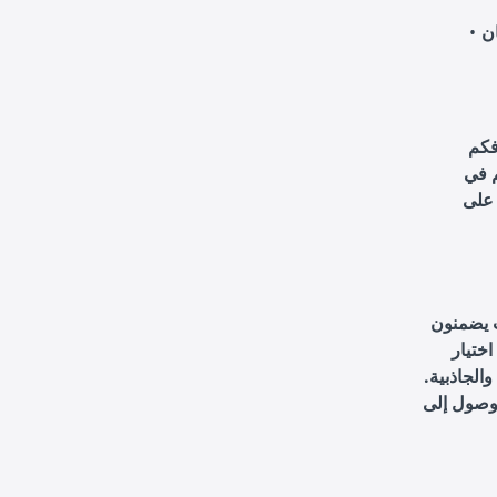
ن
فكم
م في
 على
ث يضمنون
ختيار
الجاذبية.
لوصول إلى