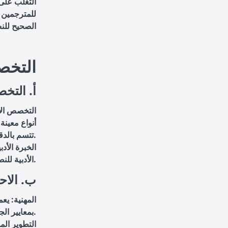
التغلب على 
للمترجمين ا
الصحيح لل
5. الت
أ. التخ
التخصص الأ
أنواع معينة
تتسم بالدقة والاحترافية.
الخبرة الأد
الأدبية للنصوص ونقلها بفعالية.
ب. الاحت
المهنية: يع
بمعايير الجودة والاحترافية في عملهم.
التطوير ال