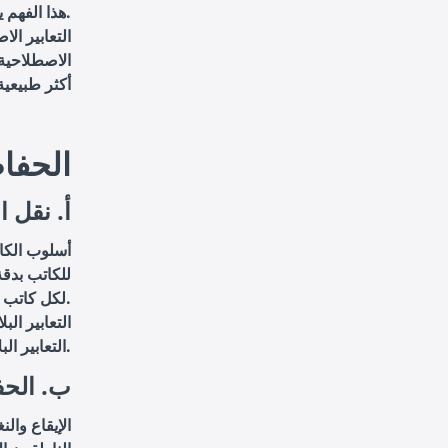
هذا الفهم يساعد في تجنب إساءة الفهم الثقافي التي قد تنشأ عند الترجمة.
التعابير ال
الاصطلاحية 
أكثر طبيعي
2. الح
أ. نقل 
أسلوب الكا
للكاتب بدقة
لكل كاتب.
التعابير ال
التعابير البلاغية مثل الاستعارات والتشبيهات بنفس القوة والتأثير في اللغة الهدف.
ب. الحفا
الإيقاع وال