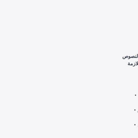
النصوص
لازمة