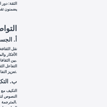
الثقة: دور 
يضمنون تقدي
4. التو
أ. الجسر
نقل الثقافة
الأفكار وال
بين الثقافات المختلفة.
التفاعل الث
تعزيز التفاعل الثقافي بين المؤلفين والقراء من خلفيات ثقافية مختلفة.
ب. التك
التكيف مع ا
النصوص لتن
المترجمة.