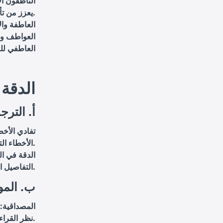
الناطقون ال
يعزز من تأثير النص المترجم.
العاطفة وال
العواطف وا
العاطفي لل
3. الدق
أ. الترج
تفادي الأخط
الأخطاء التي قد تحدث بسبب عدم الإلمام الكامل باللغة والثقافة الهدف.
الدقة في ال
التفاصيل الدقيقة في النصوص الأدبية، مما يضمن ترجمة جميع العناصر بدقة.
ب. المو
المصداقية: 
نظر القراء، حيث يُفترض أنهم يمتلكون فهمًا كاملاً للغة الهدف وثقافتها.