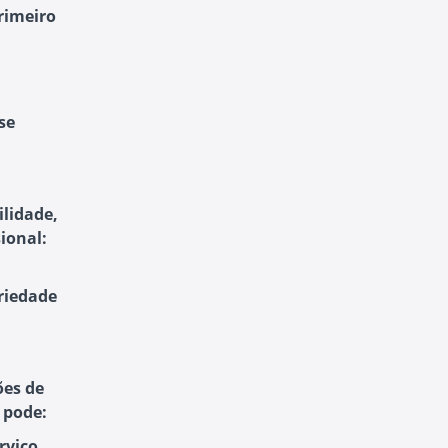
rimeiro
se
ilidade,
ional:
riedade
ões de
 pode:
rviço.