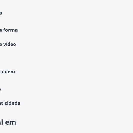
o
e forma
e vídeo
o podem
s
nticidade
al em