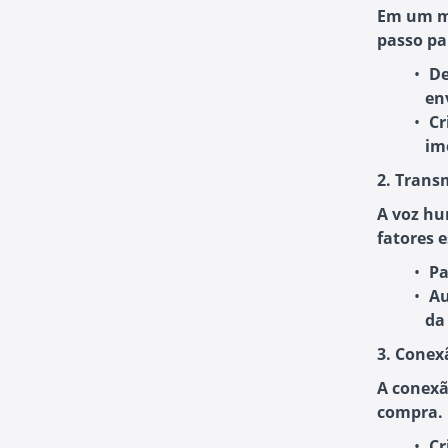
Em um me
passo pa
De
en
Cr
im
2. Trans
A voz hu
fatores 
Pa
Au
da
3. Conex
A conexã
compra. 
Cr