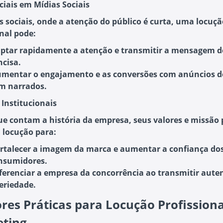
ciais em Mídias Sociais
s sociais, onde a atenção do público é curta, uma locuçã
onal pode:
ptar rapidamente a atenção
e transmitir a mensagem d
ncisa.
mentar o engajamento e as conversões
com anúncios d
m narrados.
 Institucionais
ue contam a história da empresa, seus valores e missã
a locução para:
rtalecer a imagem da marca
e aumentar a confiança do
nsumidores.
ferenciar a empresa da concorrência
ao transmitir aute
seriedade.
res Práticas para Locução Profission
ting