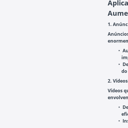
Aplic
Aume
1. Anúnc
Anúncios
enormeme
Au
im
De
do
2. Vídeo
Vídeos q
envolve
De
efi
In