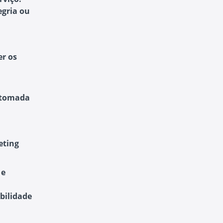
egria ou
r os
a tomada
eting
 e
bilidade