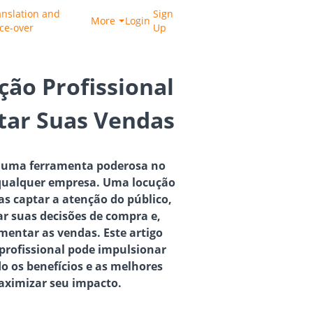
anslation and
Sign
More
Login
ice-over
Up
ão Profissional
ar Suas Vendas
 é uma ferramenta poderosa no
 qualquer empresa. Uma locução
s captar a atenção do público,
r suas decisões de compra e,
entar as vendas. Este artigo
profissional pode impulsionar
o os benefícios e as melhores
aximizar seu impacto.