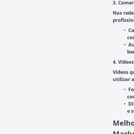
3. Comer
Nas rede
profissi
Ca
co
Au
be
4. Vídeos
Vídeos q
utilizar 
Fo
co
Di
e 
Melho
Marke