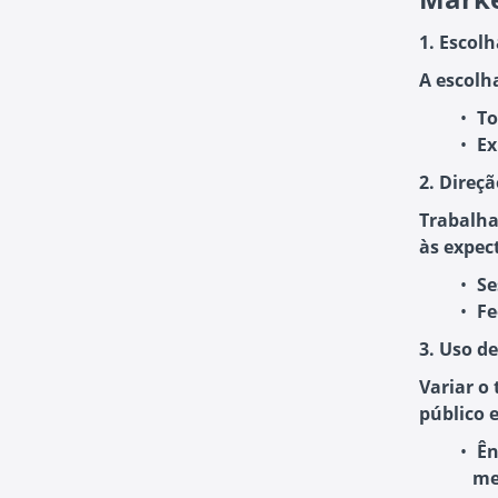
1. Escol
A escolh
To
Ex
2. Direç
Trabalha
às expect
Se
Fe
3. Uso d
Variar o
público 
Ên
me