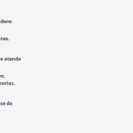
idere:
tes.
ce atenda
em.
horias.
sse do