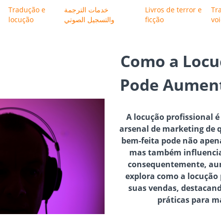
Tradução e
خدمات الترجمة
Livros de terror e
Tr
locução
والتسجيل الصوتي
ficção
vo
Como a Locuç
Pode Aument
A locução profissional
arsenal de marketing de
bem-feita pode não apena
mas também influencia
consequentemente, aum
explora como a locução 
suas vendas, destacand
práticas para m