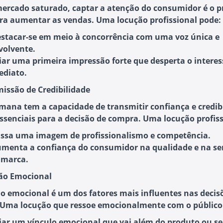
rcado saturado, captar a atenção do consumidor é o p
ra aumentar as vendas. Uma locução profissional pode:
stacar-se em meio à concorrência
com uma voz única e
volvente.
iar uma primeira impressão forte
que desperta o interes
ediato.
missão de Credibilidade
mana tem a capacidade de transmitir confiança e credib
essenciais para a decisão de compra. Uma locução profiss
ssa uma imagem de profissionalismo e competência
.
menta a confiança do consumidor
na qualidade e na se
 marca.
ão Emocional
o emocional é um dos fatores mais influentes nas decis
Uma locução que ressoe emocionalmente com o público
iar um vínculo emocional
que vai além do produto ou se