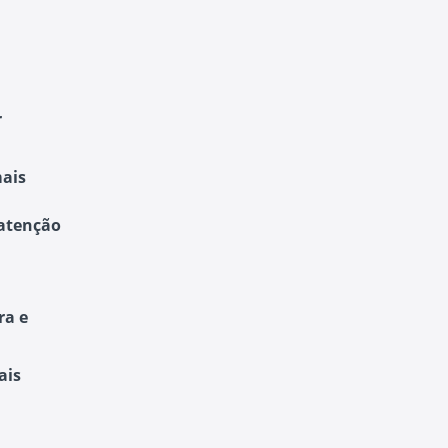
r
ais
 atenção
ra e
ais