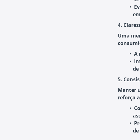
Ev
em
4. Clare
Uma mens
consumid
A 
In
de
5. Consi
Manter u
reforça 
Co
as
Pr
de