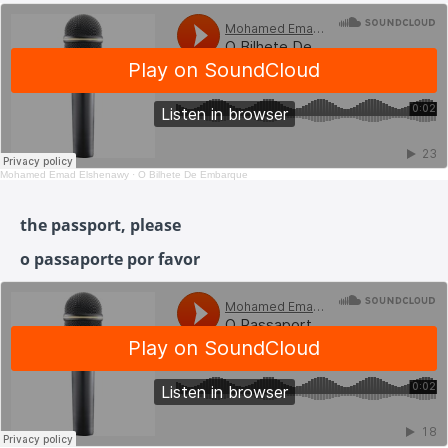
Mohamed Emad Elshenawy
·
O Bilhete De Embarque
the passport, please
o passaporte por favor