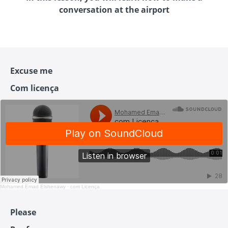
conversation at the airport
Excuse me
Com licença
Mohamed Emad Elshenawy
·
com Licença
Please