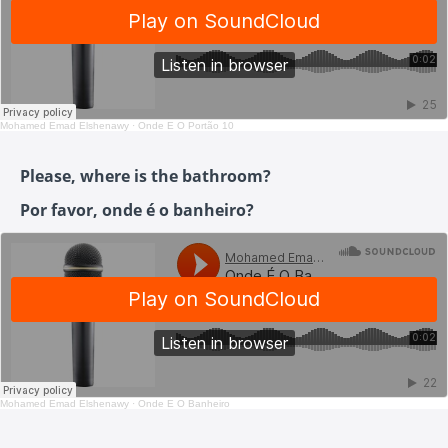
Mohamed Emad Elshenawy
·
Onde É O Portão 10
Please, where is the bathroom?
Por favor, onde é o banheiro?
Mohamed Emad Elshenawy
·
Onde É O Banheiro