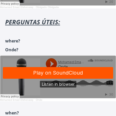
Mohamed Emad Elshenawy
·
Obrigado Obrigada
PERGUNTAS ÚTEIS:
where?
Onde?
Mohamed Emad Elshenawy
·
Onde
when?