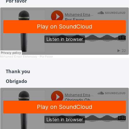
Por favor
Mohamed Emad Elshenawy
·
Por Favor
Thank you
Obrigado