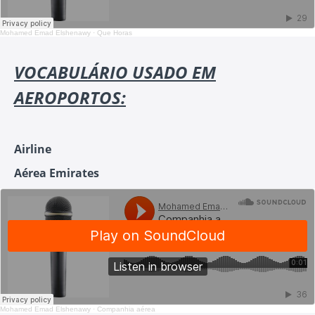
Mohamed Emad Elshenawy
·
Que Horas
VOCABULÁRIO USADO EM
AEROPORTOS:
Airline
Aérea Emirates
Mohamed Emad Elshenawy
·
Companhia aérea