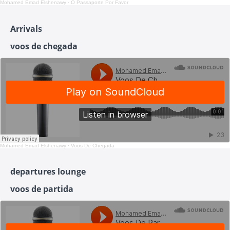
Mohamed Emad Elshenawy
·
O Passaporte Por Favor
Arrivals
voos de chegada
Mohamed Emad Elshenawy
·
Voos De Chegada
departures lounge
voos de partida