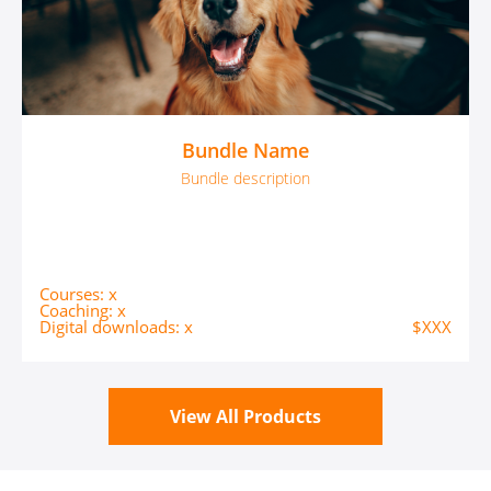
Bundle Name
Bundle description
Courses: x
Coaching: x
Digital downloads: x
$XXX
View All Products