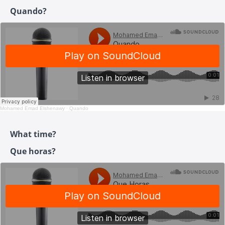
Quando?
Mohamed Emad Elshenawy
·
Quando
What time?
Que horas?