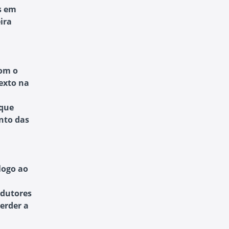
s em
ira
com o
texto na
 que
nto das
álogo ao
adutores
perder a