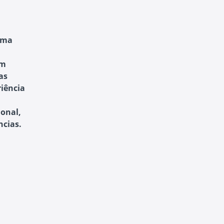
uma
em
as
iência
onal,
ncias.