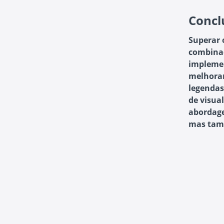
Concl
Superar 
combinaç
implemen
melhorar
legendas
de visual
abordage
mas tamb