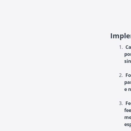
Imple
Ca
po
si
Fo
pa
e 
Fe
fe
me
esp