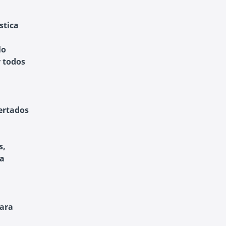
stica
lo
r todos
pertados
s,
 a
para