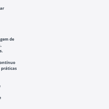
car
dagem de
,
s.
contínuo
 práticas
e
e