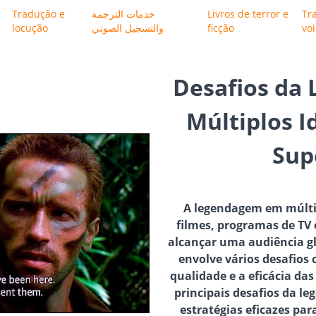
Tradução e
خدمات الترجمة
Livros de terror e
Tr
locução
والتسجيل الصوتي
ficção
vo
Desafios da
Múltiplos 
Sup
A legendagem em múltip
filmes, programas de TV 
alcançar uma audiência gl
envolve vários desafios
qualidade e a eficácia das
principais desafios da l
estratégias eficazes par