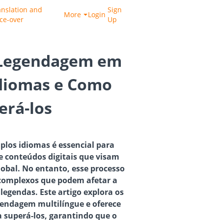
anslation and
Sign
More
Login
ice-over
Up
 Legendagem em
Idiomas e Como
erá-los
los idiomas é essencial para
e conteúdos digitais que visam
obal. No entanto, esse processo
 complexos que podem afetar a
 legendas. Este artigo explora os
egendagem multilíngue e oferece
a superá-los, garantindo que o