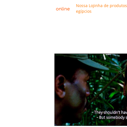
Nossa Lojinha de produtos
egípcios