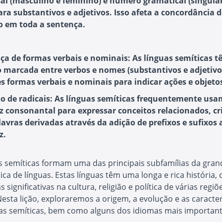
al (masculino e feminino) e número gramatical (singular
para substantivos e adjetivos. Isso afeta a concordância 
 em toda a sentença.
nça de formas verbais e nominais
: As línguas semíticas
o marcada entre verbos e nomes (substantivos e adjetivo
es formas verbais e nominais para indicar ações e objeto
o de radicais
: As línguas semíticas frequentemente us
iz consonantal para expressar conceitos relacionados, c
lavras derivadas através da adição de prefixos e sufixos 
z.
s semíticas formam uma das principais subfamílias da grand
tica de línguas. Estas línguas têm uma longa e rica história,
s significativas na cultura, religião e política de várias regiõ
sta lição, exploraremos a origem, a evolução e as caracter
uas semíticas, bem como alguns dos idiomas mais importan