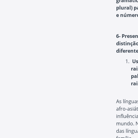
gramatic
plural) 
e número
6- Prese
distinçã
diferent
Us
ra
pa
rai
As língua
afro-asiá
influência
mundo. Ne
das líng