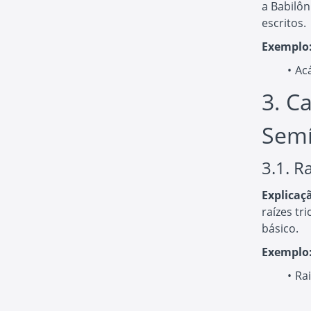
a Babilôn
escritos.
Exemplo
Ac
3. C
Semí
3.1. R
Explicaç
raízes tr
básico.
Exemplo