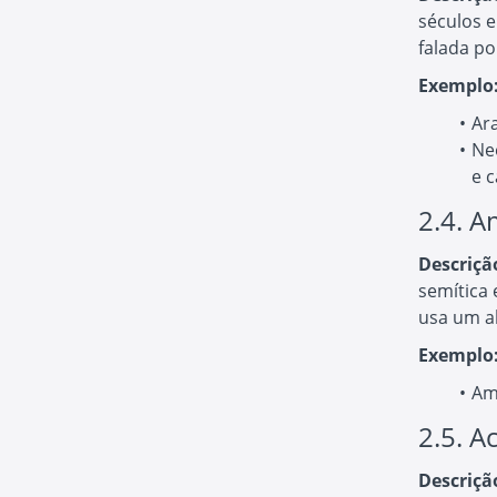
séculos e
falada po
Exemplo
Ara
Ne
e c
2.4. A
Descriçã
semítica 
usa um a
Exemplo
Am
2.5. A
Descriçã