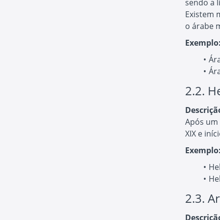
sendo a l
Existem m
o árabe 
Exemplo
Ára
Ár
2.2. H
Descriçã
Após um p
XIX e iní
Exemplo
Heb
He
2.3. A
Descriçã