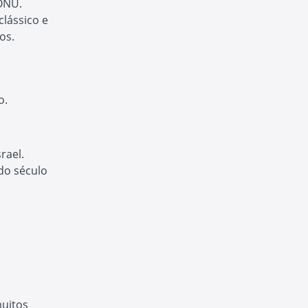
 ONU.
clássico e
os.
o.
rael.
 do século
muitos