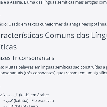
ia e a Assíria. É uma das línguas semíticas mais antigas com
:
ádio: Usado em textos cuneiformes da antiga Mesopotâmia
aracterísticas Comuns das Lín
ticas
aízes Triconsonantais
ão:
Muitas palavras em línguas semíticas são construídas a 
iconsonantais (três consoantes) que transmitem um signifi
:
Raiz "ك-ت-ب" (k-t-b) em árabe:
كتب (kataba) - Ele escreveu
كتاب (kitāb) - Livro