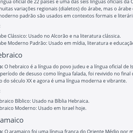
íngua oficial de 22 países e uma das seis línguas oficiais da
uitas variações regionais (dialetos) do árabe, mas o árabe 
moderno padrão são usados em contextos formais e literári
:
be Clássico: Usado no Alcorão e na literatura clássica.
abe Moderno Padrão: Usado em mídia, literatura e educaçã
ebraico
o:
O hebraico é a língua do povo judeu e a língua oficial de Is
eríodo de desuso como língua falada, foi revivido no final
cio do século XX e agora é uma língua moderna e vibrante.
:
raico Bíblico: Usado na Bíblia Hebraica.
braico Moderno: Usado em Israel hoje.
ramaico
o:
O aramaico foi uma língua franca do Oriente Médio por 