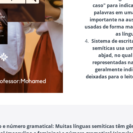
caso" para indic
palavras em uma
importante na aus
usadas de forma ma
as líng
Sistema de escrit
semíticas usa um
abjad, no qual
representadas na
geralmente indi
deixadas para o leit
o e número gramatical
: Muitas línguas semíticas têm gê