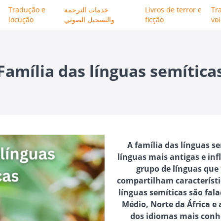
Tradução e
خدمات الترجمة
Livros de terror e
Tr
locução
والتسجيل الصوتي
ficção
vo
Família das línguas semítica
A família das línguas s
línguas mais antigas e in
grupo de línguas qu
compartilham característi
línguas semíticas são fal
Médio, Norte da África e
dos idiomas mais conhe