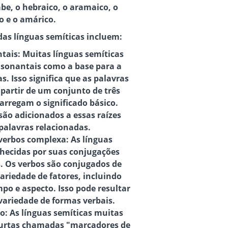
be, o hebraico, o aramaico, o
o e o amárico.
das línguas semíticas incluem:
ntais
: Muitas línguas semíticas
nsonantais como a base para a
. Isso significa que as palavras
 partir de um conjunto de três
arregam o significado básico.
 são adicionados a essas raízes
 palavras relacionadas.
verbos complexa
: As línguas
hecidas por suas conjugações
. Os verbos são conjugados de
riedade de fatores, incluindo
po e aspecto. Isso pode resultar
ariedade de formas verbais.
so
: As línguas semíticas muitas
curtas chamadas "marcadores de