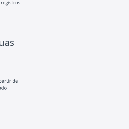
 registros
.
guas
partir de
cado