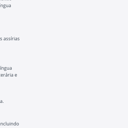
íngua
 assírias
língua
erária e
a.
incluindo