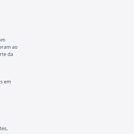
com
veram ao
rte da
os em
tes,