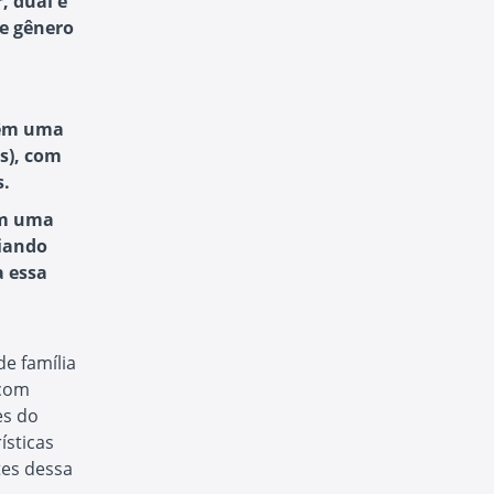
, dual e
de gênero
 têm uma
s), com
s.
am uma
riando
a essa
e família
 com
es do
ísticas
tes dessa