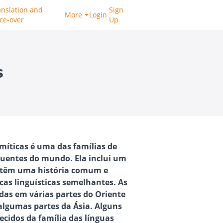
anslation and
Sign
More
Login
ice-over
Up
s
emíticas é uma das famílias de
fluentes do mundo. Ela inclui um
e têm uma história comum e
cas linguísticas semelhantes. As
adas em várias partes do Oriente
 algumas partes da Ásia. Alguns
cidos da família das línguas