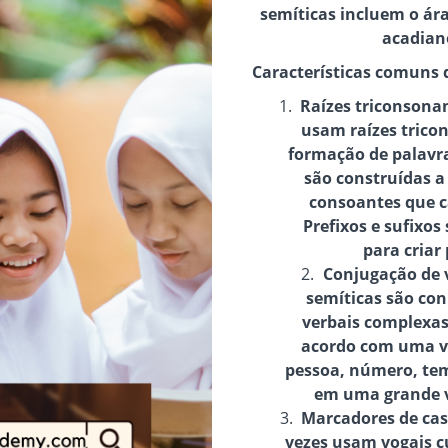
semíticas incluem o ára
acadian
Características comuns 
Raízes triconsona
usam raízes trico
formação de palavras
são construídas a
consoantes que c
Prefixos e sufixos
para criar
Conjugação de 
semíticas são con
verbais complexas
acordo com uma va
pessoa, número, tem
em uma grande v
Marcadores de ca
vezes usam vogais 