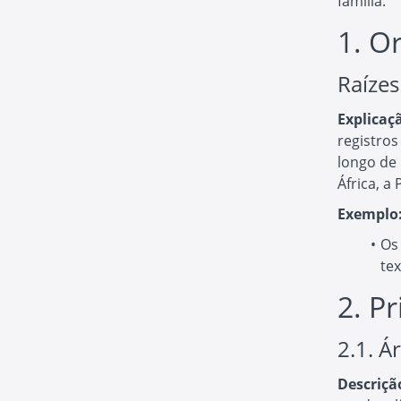
família.
1. O
Raízes
Explicaç
registros
longo de 
África, a
Exemplo
Os
te
2. P
2.1. Á
Descriçã