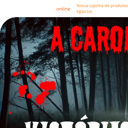
Nossa Lojinha de produtos
egípcios