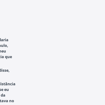
daria
aulo,
meu
cia que
disse,
distância
se eu
 da
tava no