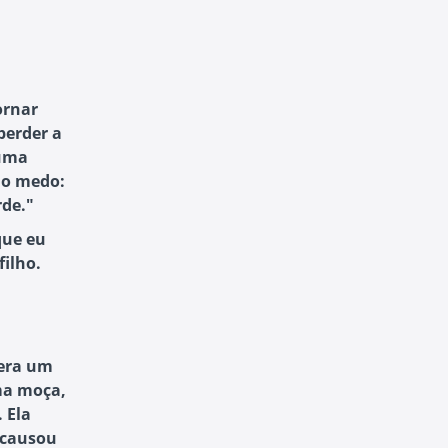
ornar
perder a
huma
 o medo:
rde."
que eu
ilho.
 era um
ma moça,
 Ela
 causou