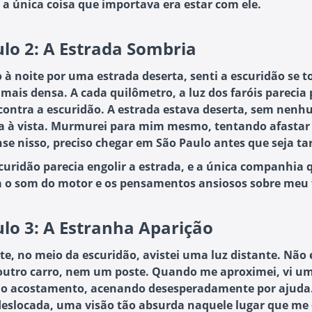
, a única coisa que importava era estar com ele.
ulo 2: A Estrada Sombria
o à noite por uma estrada deserta, senti a escuridão se t
 mais densa. A cada quilômetro, a luz dos faróis parecia 
contra a escuridão. A estrada estava deserta, sem nen
a à vista. Murmurei para mim mesmo, tentando afastar
se nisso, preciso chegar em São Paulo antes que seja ta
curidão parecia engolir a estrada, e a única companhia 
a o som do motor e os pensamentos ansiosos sobre meu f
ulo 3: A Estranha Aparição
te, no meio da escuridão, avistei uma luz distante. Não
 outro carro, nem um poste. Quando me aproximei, vi u
o acostamento, acenando desesperadamente por ajuda.
deslocada, uma visão tão absurda naquele lugar que me