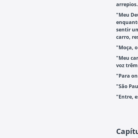
arrepios.
"Meu Deu
enquanto
sentir u
carro, re
"Moça, o
"Meu car
voz trêm
"Para on
"São Pau
"Entre, 
Capítu