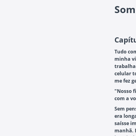
Somb
Capít
Tudo com
minha vi
trabalha
celular 
me fez ge
"Nosso fi
com a vo
Sem pens
era longa
saísse i
manhã. M