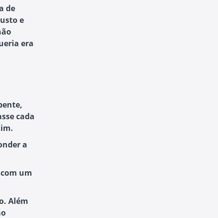
a de
austo e
não
ueria era
pente,
asse cada
mim.
onder a
a, com um
jo. Além
ão