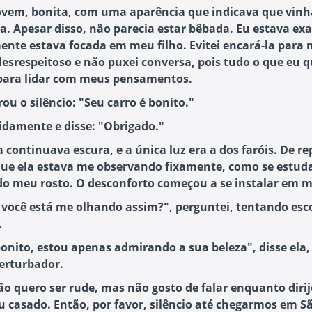
jovem, bonita, com uma aparência que indicava que vinh
a. Apesar disso, não parecia estar bêbada. Eu estava ex
nte estava focada em meu filho. Evitei encará-la para 
desrespeitoso e não puxei conversa, pois tudo o que eu q
 para lidar com meus pensamentos.
ou o silêncio: "Seu carro é bonito."
pidamente e disse: "Obrigado."
 continuava escura, e a única luz era a dos faróis. De re
que ela estava me observando fixamente, como se estud
do meu rosto. O desconforto começou a se instalar em 
 você está me olhando assim?", perguntei, tentando esc
.
bonito, estou apenas admirando a sua beleza", disse el
perturbador.
ão quero ser rude, mas não gosto de falar enquanto diri
ou casado. Então, por favor, silêncio até chegarmos em S