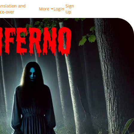
anslation and
Sign
More
Login
ice-over
Up