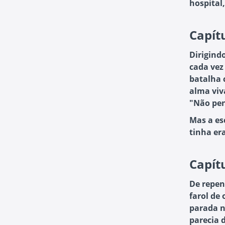
hospital
Capít
Dirigind
cada vez
batalha 
alma viv
"Não pen
Mas a es
tinha er
Capít
De repen
farol de
parada n
parecia 