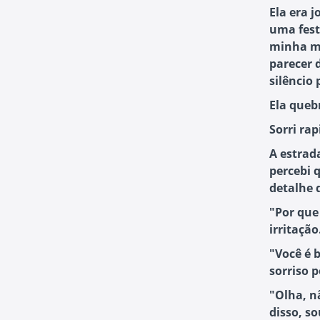
Ela era 
uma fest
minha me
parecer 
silêncio
Ela quebr
Sorri ra
A estrada
percebi 
detalhe 
"Por que
irritação
"Você é 
sorriso 
"Olha, n
disso, s