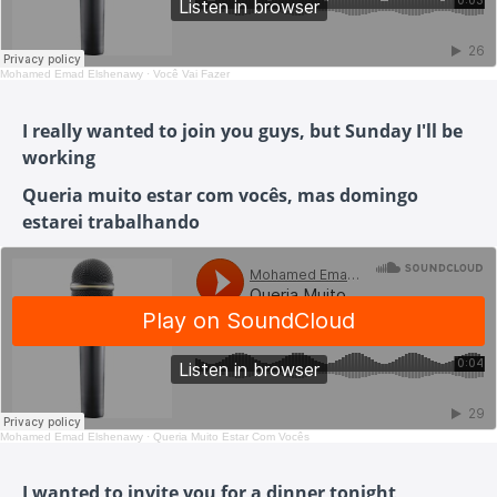
Mohamed Emad Elshenawy
·
Você Vai Fazer
I really wanted to join you guys, but Sunday I'll be
working
Queria muito estar com vocês, mas domingo
estarei trabalhando
Mohamed Emad Elshenawy
·
Queria Muito Estar Com Vocês
I wanted to invite you for a dinner tonight