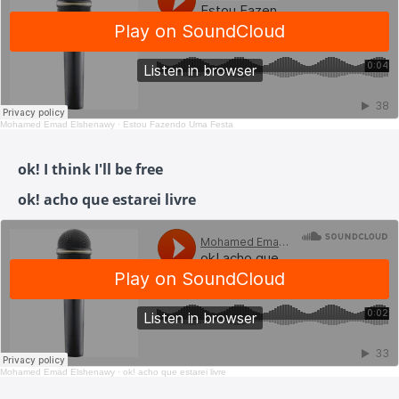
Mohamed Emad Elshenawy
·
Estou Fazendo Uma Festa
ok! I think I'll be free
ok! acho que estarei livre
Mohamed Emad Elshenawy
·
ok! acho que estarei livre