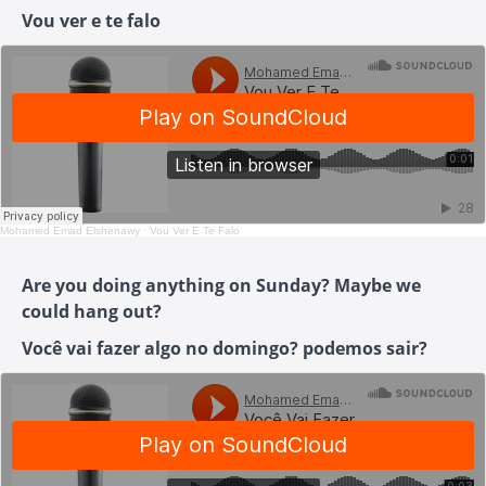
Vou ver e te falo
Mohamed Emad Elshenawy
·
Vou Ver E Te Falo
Are you doing anything on Sunday? Maybe we
could hang out?
Você vai fazer algo no domingo? podemos sair?