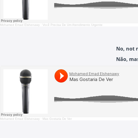
Mohamed Emad Elshenawy
·
Você Precisa De Um Atendimento Urgente
No, not n
Não, mas
Mohamed Emad Elshenawy
·
Mas Gostaria De Ver