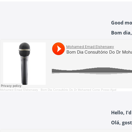
Good mor
Bom dia,
Mohamed Emad Elshenawy
·
Bom Dia Consultório Do Dr Mohamed Como Posso Ajud
Hello, I
Olá, gos