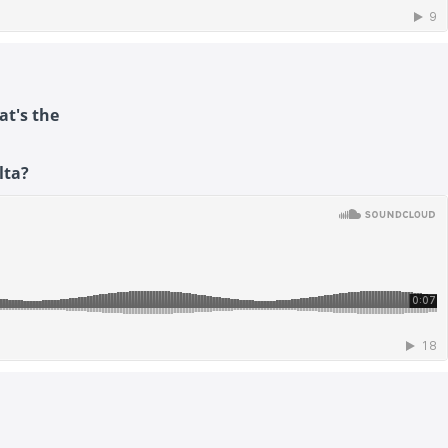
at's the
lta?