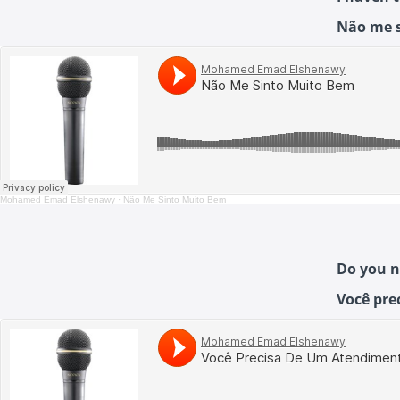
Não me s
Mohamed Emad Elshenawy
·
Não Me Sinto Muito Bem
Do you n
Você pre