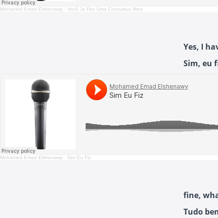
Mohamed Emad Elshenawy
·
Você Ja Fez Uma Consultaa Ntes
Yes, I ha
Sim, eu 
Mohamed Emad Elshenawy
·
Sim Eu Fiz
fine, wh
Tudo bem