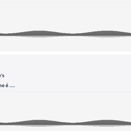
's
 é ....