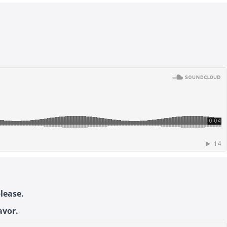
lease.
avor.