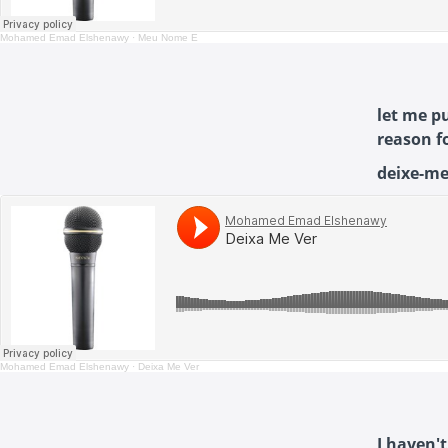
Mohamed Emad Elshenawy
·
Meu Nome É
let me pu
reason f
deixe-me 
Mohamed Emad Elshenawy
·
Deixa Me Ver
I haven't