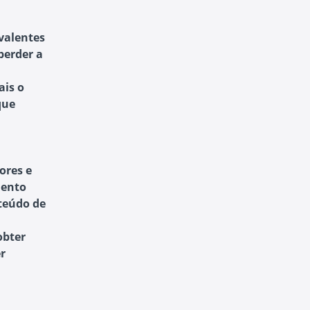
valentes
perder a
ais o
que
tores e
mento
nteúdo de
obter
r