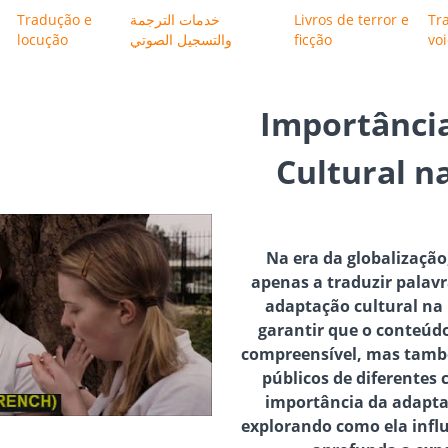
Tradução e
خدمات الترجمة
Livros de terror e
Tr
locução
والتسجيل الصوتي
ficção
vo
Importânci
Cultural 
Na era da globalização
apenas a traduzir palav
adaptação cultural na
garantir que o conteúd
compreensível, mas tamb
públicos de diferentes c
importância da adapta
explorando como ela infl