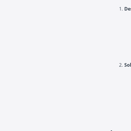
De
So