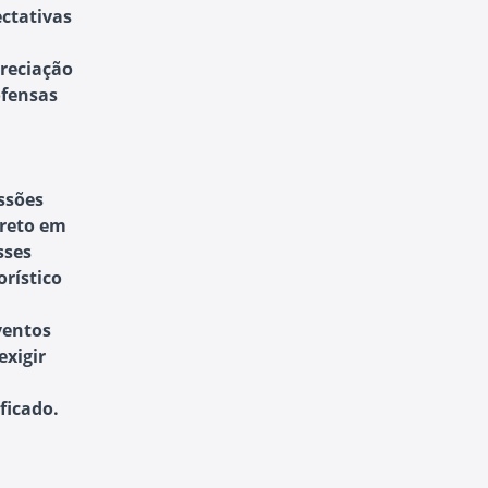
ctativas
reciação
ofensas
essões
ireto em
sses
rístico
ventos
exigir
ficado.