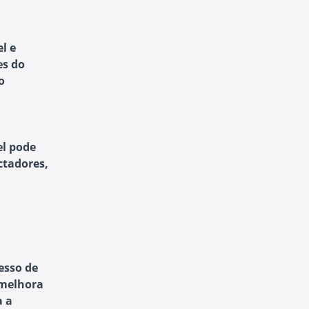
l e
es do
o
el pode
ctadores,
esso de
 melhora
a a