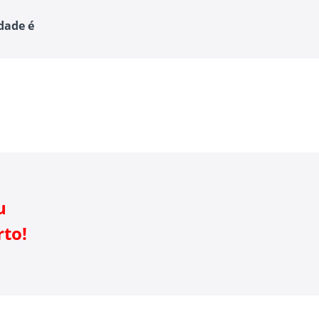
idade é
u
rto!