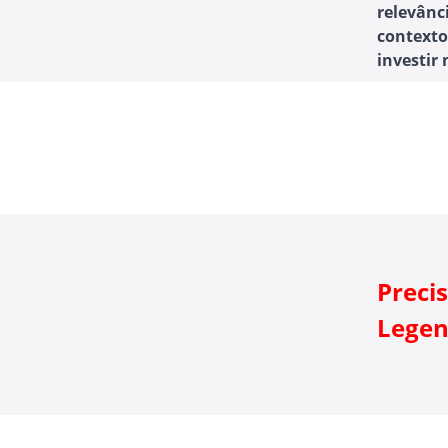
relevânc
contexto
investir
Preci
Legen