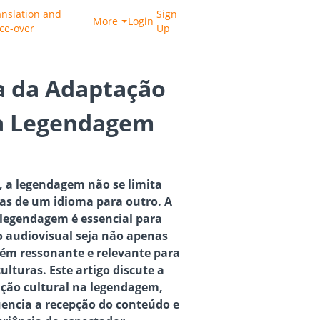
anslation and
Sign
More
Login
ice-over
Up
a da Adaptação
na Legendagem
, a legendagem não se limita
ras de um idioma para outro. A
 legendagem é essencial para
o audiovisual seja não apenas
ém ressonante e relevante para
ulturas. Este artigo discute a
ção cultural na legendagem,
uencia a recepção do conteúdo e