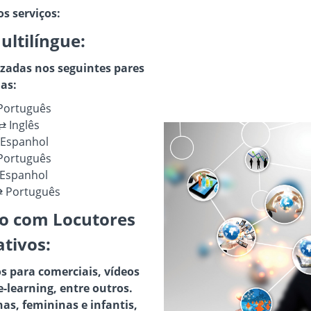
s serviços:
ultilíngue:
zadas nos seguintes pares
as:
Português
⇄ Inglês
 Espanhol
 Português
 Espanhol
⇄ Português
io com Locutores
tivos:
os para comerciais, vídeos
e-learning, entre outros.
s, femininas e infantis,