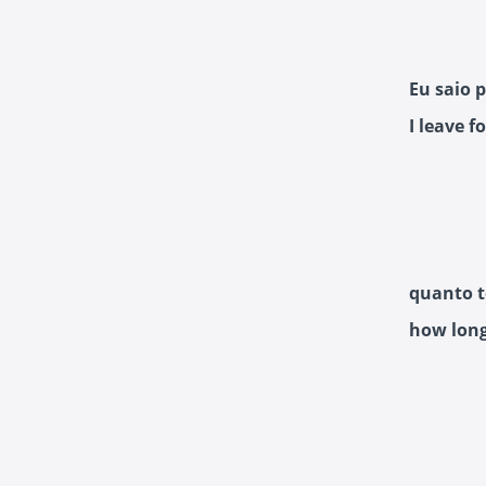
Eu saio 
I leave 
quanto t
how long