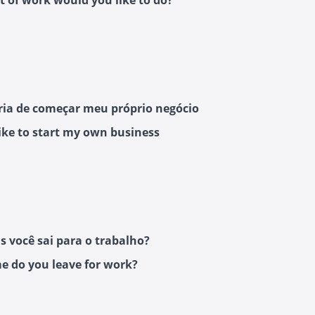
t of work would you like to do?
ria de começar meu próprio negócio
like to start my own business
s você sai para o trabalho?
e do you leave for work?