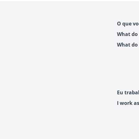
O que vo
What do 
What do 
Eu trabal
I work as 