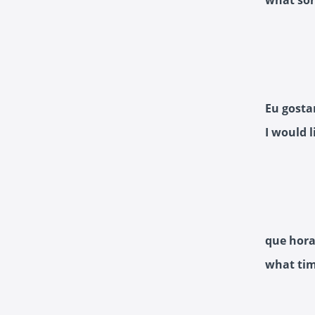
what sor
Eu gosta
I would 
que hora
what tim