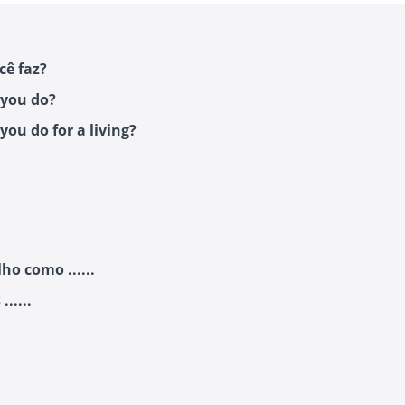
cê faz?
you do?
you do for a living?
ho como ......
......