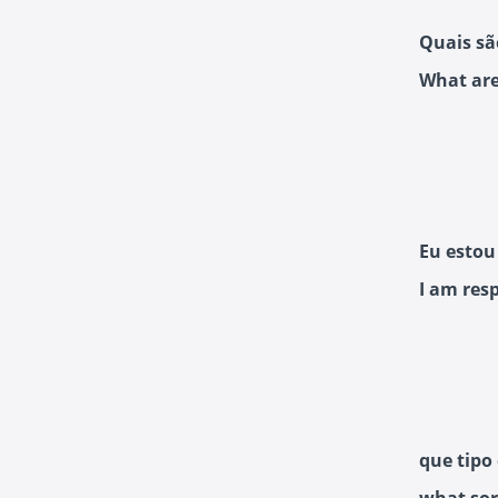
Quais sã
What are
Eu estou 
I am resp
que tipo