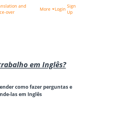
anslation and
Sign
More
Login
ice-over
Up
trabalho em Inglês?
prender como fazer perguntas e
nde-las em Inglês