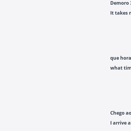
Demoro 3
It takes
que hora
what tim
Chego ao
I arrive 