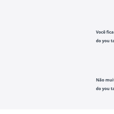
Você fic
do you ta
Não mui
do you ta