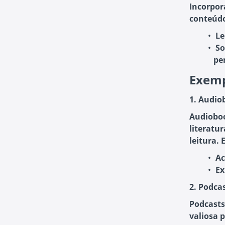
Incorpor
conteúdo
Le
So
pe
Exemp
1. Audio
Audioboo
literatur
leitura.
Ac
Ex
2. Podca
Podcast
valiosa 