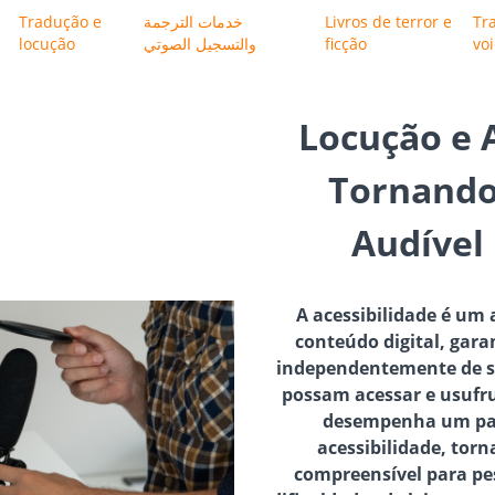
Tradução e
خدمات الترجمة
Livros de terror e
Tr
locução
والتسجيل الصوتي
ficção
vo
Locução e A
Tornando
Audível
A acessibilidade é um 
conteúdo digital, gara
independentemente de su
possam acessar e usufru
desempenha um pap
acessibilidade, tor
compreensível para pes