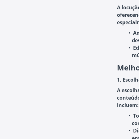
A locuçã
oferecen
especial
Am
de
Ed
mú
Melho
1. Escol
A escolh
conteúdo
incluem:
To
co
Di
en