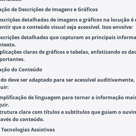
ração de Descrições de Imagens e Gráficos
descrições detalhadas de imagens e gráficos na locução é 
ntir que o conteúdo visual seja acessível. Isso envolve:
scrições detalhadas
que capturam as principais informa
ntexto.
plicações claras
de gráficos e tabelas, enfatizando os da
portantes.
ação do Conteúdo
do deve ser adaptado para ser acessível auditivamente,
uir:
mplificação de linguagem
para tornar a informação mais 
guir.
trutura clara
com títulos e subtítulos que guiam o ouvi
ravés do conteúdo.
 Tecnologias Assistivas