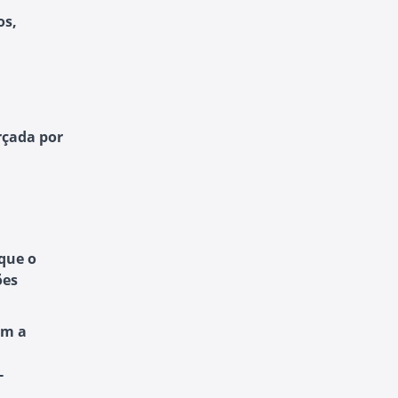
os,
rçada por
 que o
ões
am a
-