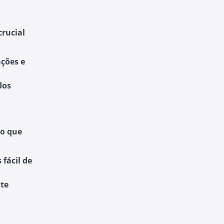
crucial
ções e
dos
 o que
fácil de
nte