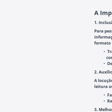
A Imp
1. Inclu
Para pes
informaç
formato 
Tr
co
De
2. Auxíl
A locuçã
leitura o
Fa
Re
3. Melho