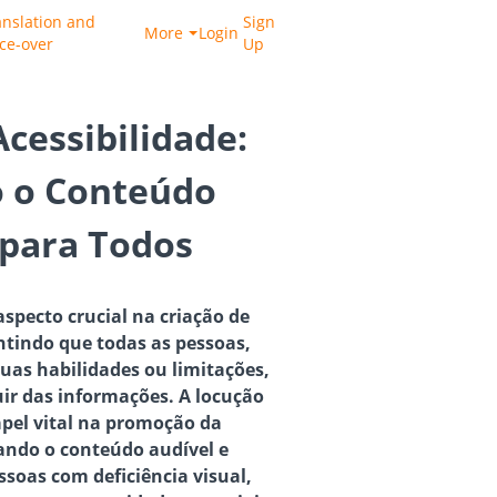
anslation and
Sign
More
Login
ice-over
Up
cessibilidade:
 o Conteúdo
 para Todos
aspecto crucial na criação de
ntindo que todas as pessoas,
as habilidades ou limitações,
ir das informações. A locução
el vital na promoção da
nando o conteúdo audível e
soas com deficiência visual,