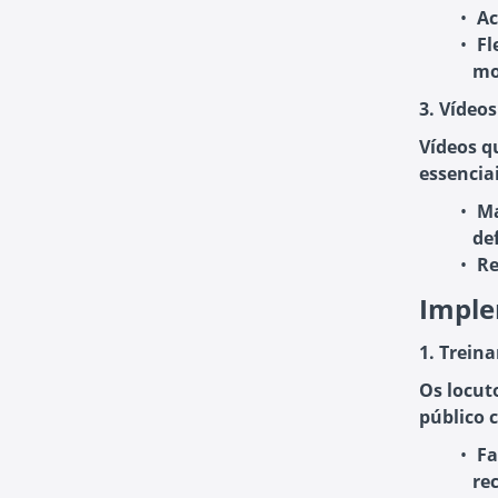
Ac
Fl
mo
3. Vídeo
Vídeos q
essenciai
Ma
def
Re
Imple
1. Trein
Os locut
público 
Fa
re