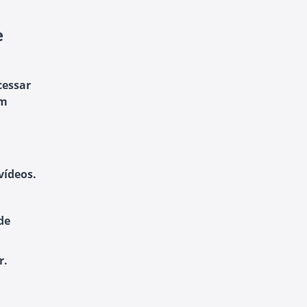
e
cessar
em
vídeos.
de
r.