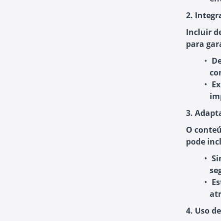
2. Integ
Incluir 
para gara
De
co
Ex
im
3. Adapt
O conteú
pode incl
Si
se
Es
at
4. Uso de