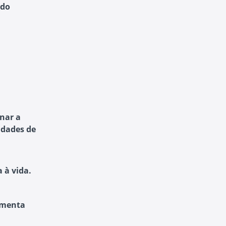
 do
nar a
uldades de
 à vida.
amenta