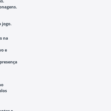
as.
sonagens.
 jogo.
s na
vo e
presença
ao
plos