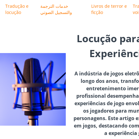
Tradução e
خدمات الترجمة
Livros de terror e
Tr
locução
والتسجيل الصوتي
ficção
vo
Locução para
Experiênc
A indústria de jogos elet
longo dos anos, trans
entretenimento imers
profissional desempenha 
experiências de jogo envo
os jogadores para mund
personagens. Este artigo 
em jogos, destacando como
a experiência 