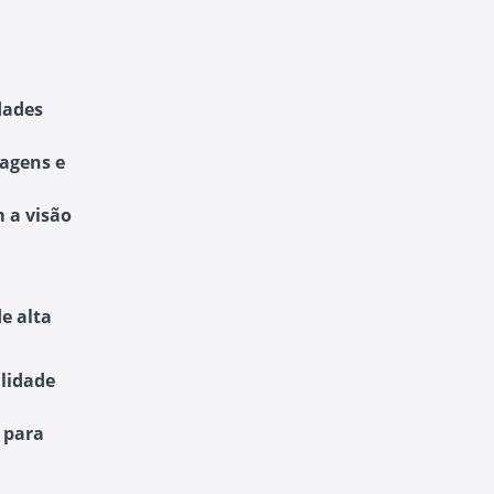
dades
nagens e
m a visão
e alta
alidade
 para