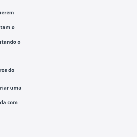
querem
ntam o
ntando o
ros do
criar uma
rada com