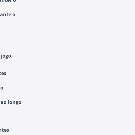
anter o
rante o
 jogo.
ces
do
 ao longo
ntes