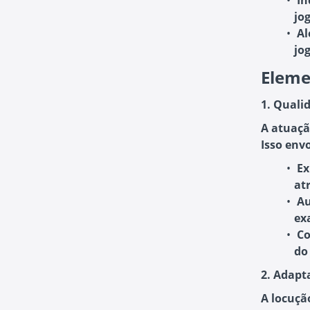
In
jo
Al
jo
Eleme
1. Quali
A atuaçã
Isso envo
Ex
at
Au
ex
Co
do
2. Adapt
A locuçã