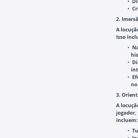
Di
Cr
2. Imers
A locuçã
Isso inclu
Na
his
Di
in
Ef
no
3. Orien
A locuçã
jogador,
incluem:
Tu