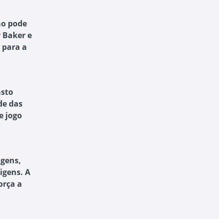
ão pode
 Baker e
 para a
asto
de das
e jogo
agens,
igens. A
orça a