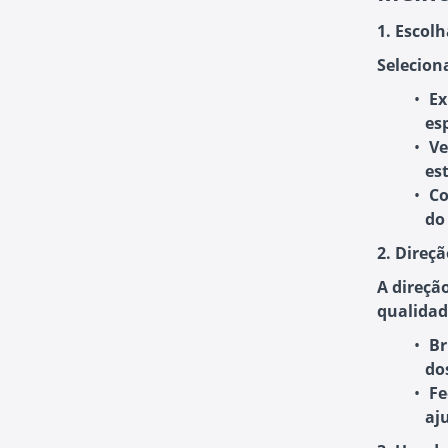
1. Escol
Selecion
Ex
es
Ve
est
Co
do
2. Direçã
A direçã
qualidad
Br
do
Fe
aj