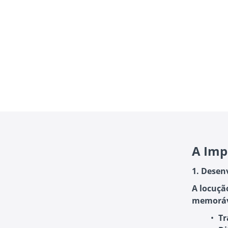
A Imp
1. Desen
A locuçã
memoráve
Tr