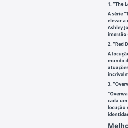
1. "The L
A série 
elevar a
Ashley J
imersão 
2. "Red 
A locuçã
mundo do
atuações
incrivel
3. "Over
"Overwat
cada um 
locução 
identida
Melho