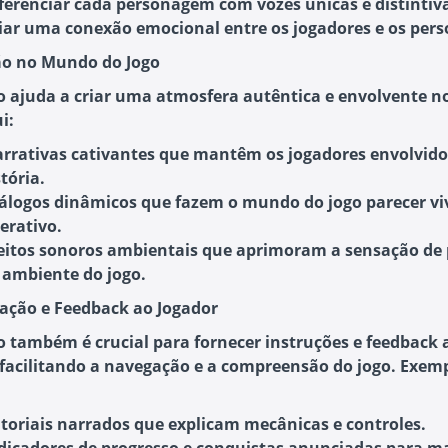
ferenciar cada personagem
com vozes únicas e distintiv
iar uma conexão emocional
entre os jogadores e os per
ão no Mundo do Jogo
o ajuda a criar uma atmosfera autêntica e envolvente no
i:
rrativas cativantes
que mantêm os jogadores envolvido
tória.
álogos dinâmicos
que fazem o mundo do jogo parecer vi
terativo.
eitos sonoros ambientais
que aprimoram a sensação de 
 ambiente do jogo.
tação e Feedback ao Jogador
o também é crucial para fornecer instruções e feedback 
 facilitando a navegação e a compreensão do jogo. Exem
toriais narrados
que explicam mecânicas e controles.