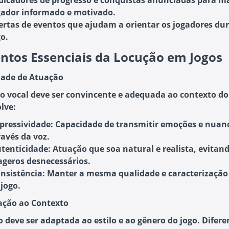
dicadores de progresso
e conquistas anunciadas para m
gador informado e motivado.
ertas de eventos
que ajudam a orientar os jogadores du
go.
ntos Essenciais da Locução em Jogos
dade de Atuação
o vocal deve ser convincente e adequada ao contexto do
lve:
pressividade
: Capacidade de transmitir emoções e nuan
ravés da voz.
tenticidade
: Atuação que soa natural e realista, evitan
ageros desnecessários.
nsistência
: Manter a mesma qualidade e caracterização
 jogo.
ação ao Contexto
o deve ser adaptada ao estilo e ao gênero do jogo. Difere