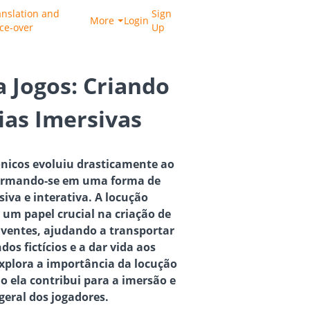
anslation and
Sign
More
Login
ice-over
Up
 Jogos: Criando
ias Imersivas
rônicos evoluiu drasticamente ao
formando-se em uma forma de
iva e interativa. A locução
um papel crucial na criação de
lventes, ajudando a transportar
os fictícios e a dar vida aos
explora a importância da locução
 ela contribui para a imersão e
geral dos jogadores.