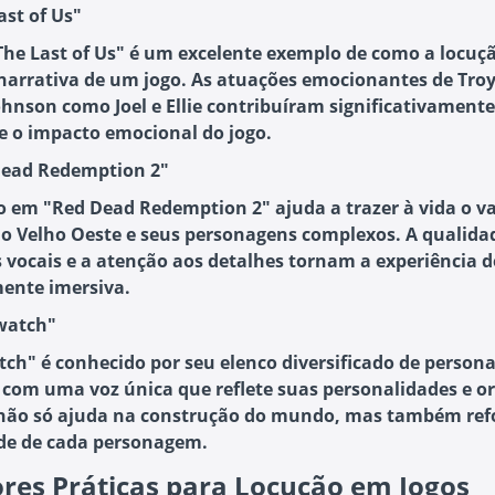
ast of Us"
"The Last of Us" é um excelente exemplo de como a locuç
 narrativa de um jogo. As atuações emocionantes de Troy
ohnson como Joel e Ellie contribuíram significativamente
e o impacto emocional do jogo.
Dead Redemption 2"
o em "Red Dead Redemption 2" ajuda a trazer à vida o v
 Velho Oeste e seus personagens complexos. A qualida
 vocais e a atenção aos detalhes tornam a experiência d
mente imersiva.
watch"
ch" é conhecido por seu elenco diversificado de person
com uma voz única que reflete suas personalidades e or
não só ajuda na construção do mundo, mas também ref
de de cada personagem.
res Práticas para Locução em Jogos