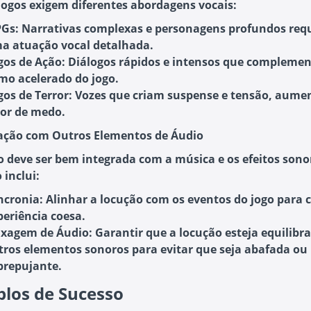
 jogos exigem diferentes abordagens vocais:
PGs
: Narrativas complexas e personagens profundos re
a atuação vocal detalhada.
gos de Ação
: Diálogos rápidos e intensos que compleme
tmo acelerado do jogo.
gos de Terror
: Vozes que criam suspense e tensão, aume
tor de medo.
ração com Outros Elementos de Áudio
o deve ser bem integrada com a música e os efeitos sono
o inclui:
ncronia
: Alinhar a locução com os eventos do jogo para 
periência coesa.
xagem de Áudio
: Garantir que a locução esteja equilib
tros elementos sonoros para evitar que seja abafada ou
brepujante.
los de Sucesso