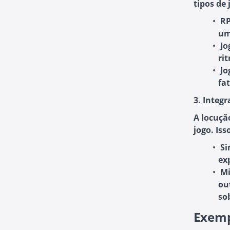
tipos de
R
um
Jo
ri
Jo
fa
3. Integ
A locuçã
jogo. Iss
Si
ex
Mi
ou
so
Exemp