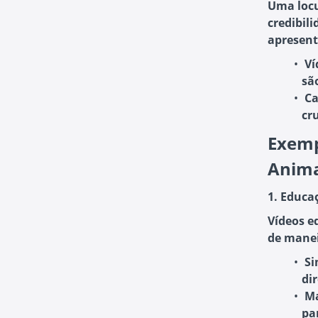
Uma locu
credibil
apresent
Ví
sã
Ca
cr
Exemp
Anim
1. Educa
Vídeos e
de manei
Si
dir
Ma
pa