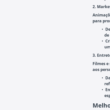
2. Marke
Animaçõ
para pro
De
de
Cr
um
3. Entre
Filmes e
aos pers
Da
re
En
es
Melho