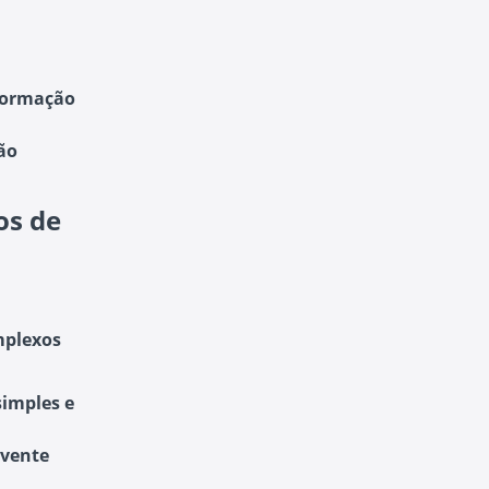
nformação
são
os de
mplexos
simples e
lvente