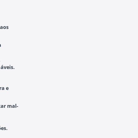
 aos
a
,
áveis.
ra e
tar mal-
es.