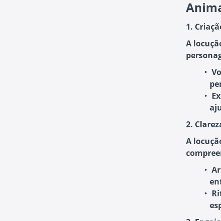
Anim
1. Criaç
A locuçã
personag
Vo
pe
Ex
aj
2. Clare
A locuçã
compreens
Ar
en
R
es