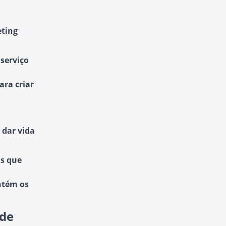
ting
 serviço
ara criar
 dar vida
as que
ntém os
 de