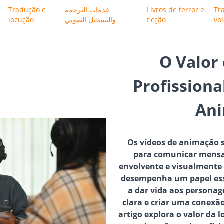
Tradução e
خدمات الترجمة
Livros de terror e
Tr
locução
والتسجيل الصوتي
ficção
vo
O Valor
Profissiona
An
Os vídeos de animação
para comunicar mensa
envolvente e visualmente 
desempenha um papel ess
a dar vida aos personag
clara e criar uma conexã
artigo explora o valor da 