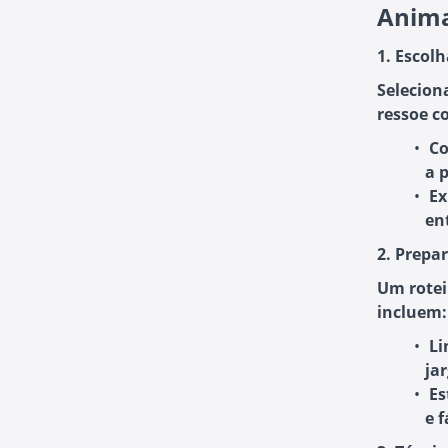
Anim
1. Escol
Selecion
ressoe c
Co
a 
Ex
en
2. Prepa
Um rotei
incluem:
Li
ja
Es
e f