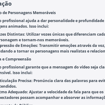
ação
ão de Personagens Memoráveis
o profissional ajuda a dar personalidade e profundidade
ens animados. Isso inclui:
zes Distintas
: Utilizar vozes únicas que diferenciam cad
rsonagem e tornam-nos memoráveis.
pressão de Emoções
: Transmitir emoções através da voz
udando a tornar os personagens mais realistas e relacion
za e Compreensão
o profissional garante que a mensagem do vídeo seja cla
ível. Isso inclui:
ticulação Precisa
: Pronúncia clara das palavras para evi
tendidos.
itmo Adequado
: Ajustar a velocidade da fala para que os
pectadores possam acompanhar e absorver as informaçõ