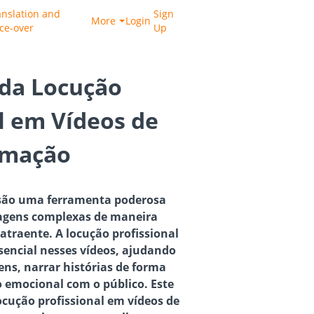
anslation and
Sign
More
Login
ice-over
Up
 da Locução
l em Vídeos de
imação
 são uma ferramenta poderosa
gens complexas de maneira
atraente. A locução profissional
encial nesses vídeos, ajudando
ens, narrar histórias de forma
o emocional com o público. Este
locução profissional em vídeos de