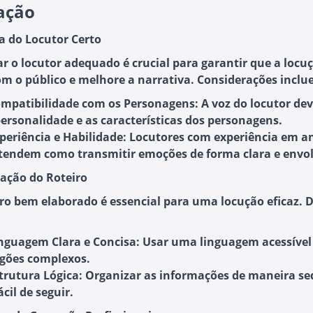
ação
ha do Locutor Certo
ar o locutor adequado é crucial para garantir que a locu
om o público e melhore a narrativa. Considerações inclu
mpatibilidade com os Personagens
: A voz do locutor dev
personalidade e as características dos personagens.
periência e Habilidade
: Locutores com experiência em 
tendem como transmitir emoções de forma clara e envol
ração do Roteiro
ro bem elaborado é essencial para uma locução eficaz. D
nguagem Clara e Concisa
: Usar uma linguagem acessível 
rgões complexos.
trutura Lógica
: Organizar as informações de maneira se
ácil de seguir.