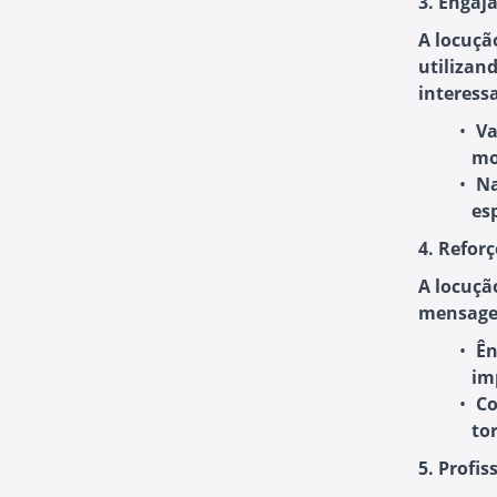
3. Engaj
A locuçã
utilizan
interessa
Va
mo
Na
es
4. Refor
A locuçã
mensagem
Ên
im
Co
to
5. Profis