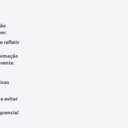
ção
em:
e refletir
animação
vente.
icas
e evitar
quencial