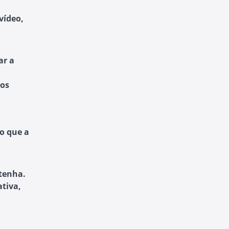
vídeo,
ar a
 os
o que a
etenha.
ativa,