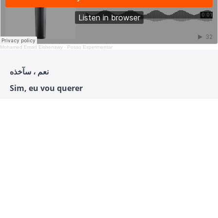
Mohamed Emad Elshenawy
·
Posso Experimentar
نعم ، سآخذه
Sim, eu vou querer