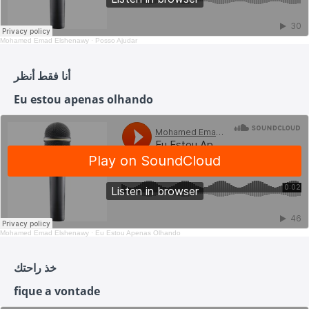
Mohamed Emad Elshenawy
·
Posso Ajudar
أنا فقط أنظر
Eu estou apenas olhando
Mohamed Emad Elshenawy
·
Eu Estou Apenas Olhando
خذ راحتك
fique a vontade