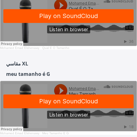
Mohamed Emad Elshenawy
·
Qual É O Tamanho
مقاسي XL
meu tamanho é G
Mohamed Emad Elshenawy
·
Meu Tamanho É G