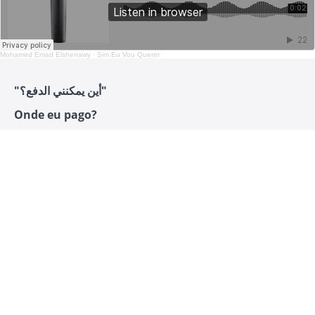
Mohamed Emad Elshenawy
·
Sim Eu Vou Querer
"أين يمكنني الدفع؟"
Onde eu pago?