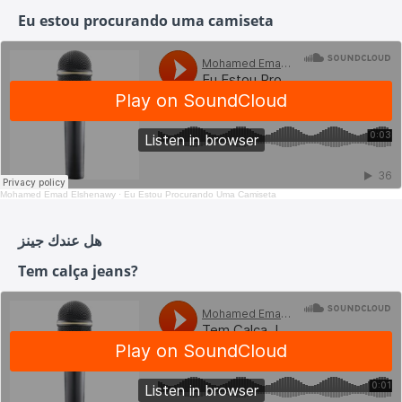
Eu estou procurando uma camiseta
Mohamed Emad Elshenawy
·
Eu Estou Procurando Uma Camiseta
هل عندك جينز
Tem calça jeans?