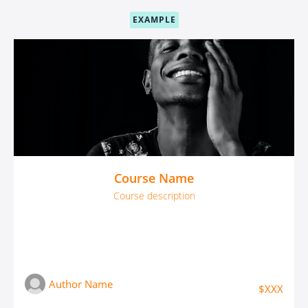
EXAMPLE
Course Name
Course description
Author Name
$XXX