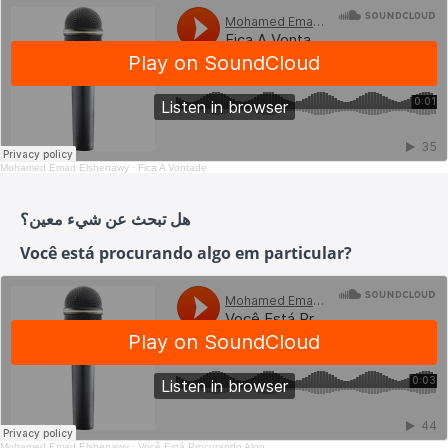
Mohamed Emad Elshenawy
·
Fica A Vontade
هل تبحث عن شيء معين؟
Você está procurando algo em particular?
Mohamed Emad Elshenawy
·
Você Está Procurando Algo