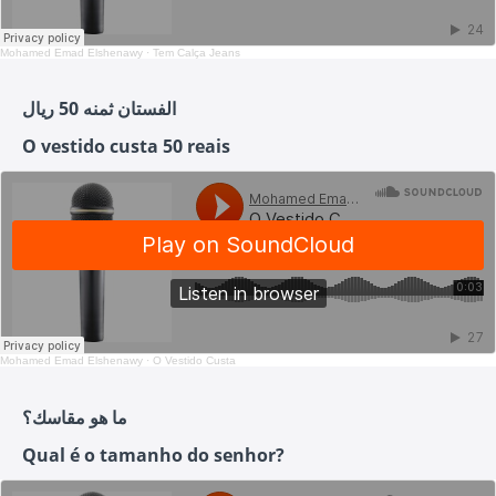
Mohamed Emad Elshenawy
·
Tem Calça Jeans
الفستان ثمنه 50 ريال
O vestido custa 50 reais
Mohamed Emad Elshenawy
·
O Vestido Custa
ما هو مقاسك؟
Qual é o tamanho do senhor?