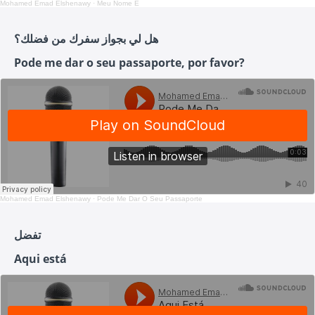
Mohamed Emad Elshenawy
·
Meu Nome É
هل لي بجواز سفرك من فضلك؟
Pode me dar o seu passaporte, por favor?
Mohamed Emad Elshenawy
·
Pode Me Dar O Seu Passaporte
تفضل
Aqui está