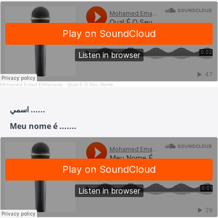
Mohamed Emad Elshenawy
·
Qual É O Seu Nome
اسمي ......
Meu nome é .......