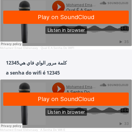
Mohamed Emad Elshenawy
·
Qual É A Senha Do WIFI
كلمة مرور الواي فاي هي12345
a senha do wifi é 12345
Mohamed Emad Elshenawy
·
A Senha Do Wifi É