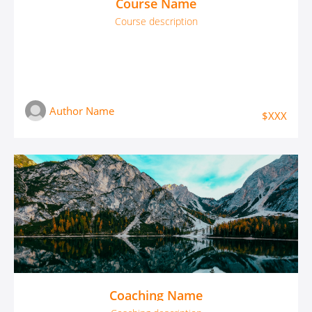
Course Name
Course description
Author Name
$XXX
Coaching Name