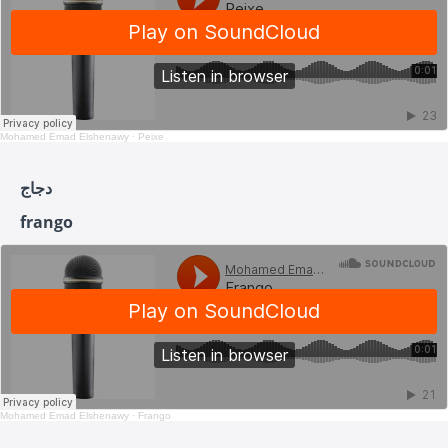
Mohamed Emad Elshenawy
·
Peixe
دجاج
frango
Mohamed Emad Elshenawy
·
Frango