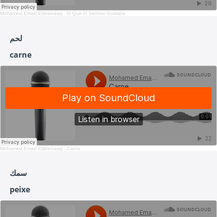
Mohamed Emad Elshenawy
·
O Que O Senhor Gostaria
لحم
carne
Mohamed Emad Elshenawy
·
Carne
سمك
peixe