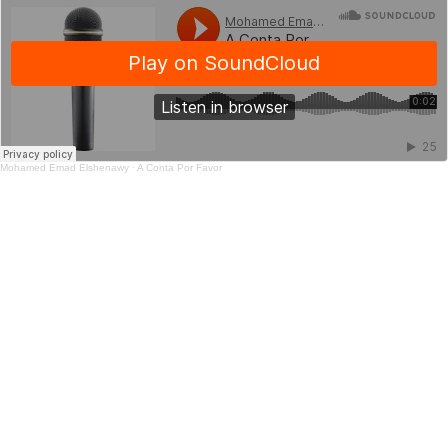
Mohamed Emad Elshenawy
·
A Conta Por Favor