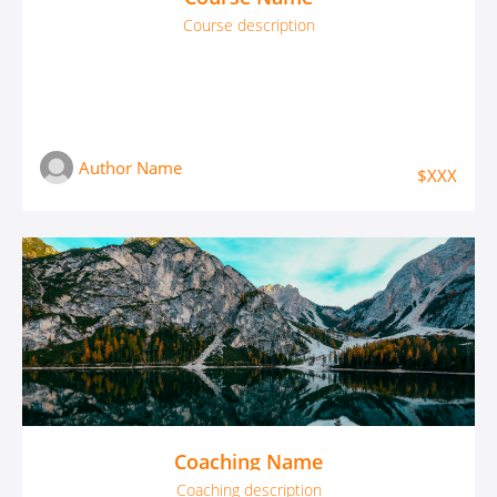
Course description
Author Name
$XXX
Coaching Name
Coaching description