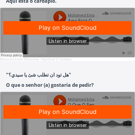
Aqui está o cardápio.
Mohamed Emad Elshenawy
·
Aqui Está O Cardápio
"هل تود ان تطلب شئ يا سيدي؟"
O que o senhor (a) gostaria de pedir?