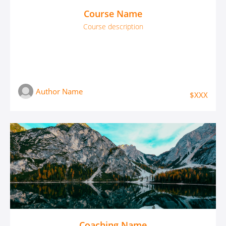
Course Name
Course description
Author Name
$XXX
Coaching Name