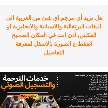
هل تريد أن تترجم اي شئ من العربية الى
اللغات البرتغالية والاسبانية والانجليزية او
العكس, اذن انت في المكان الصحيح
اضغط ع الصورة بالاسفل لمعرفة
التفاصيل