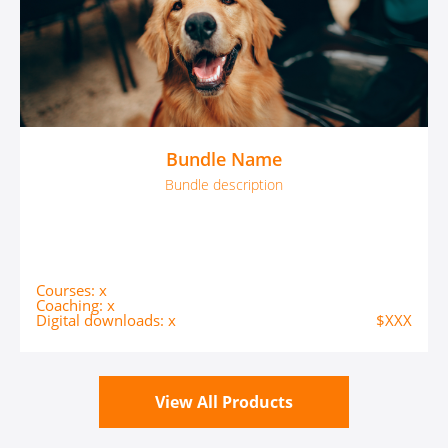
Bundle Name
Bundle description
Courses: x
Coaching: x
Digital downloads: x
$XXX
View All Products