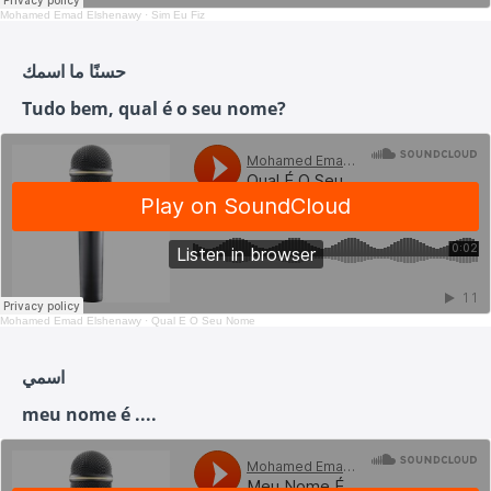
Mohamed Emad Elshenawy
·
Sim Eu Fiz
حسنًا ما اسمك
Tudo bem, qual é o seu nome?
Mohamed Emad Elshenawy
·
Qual É O Seu Nome
اسمي
meu nome é ....