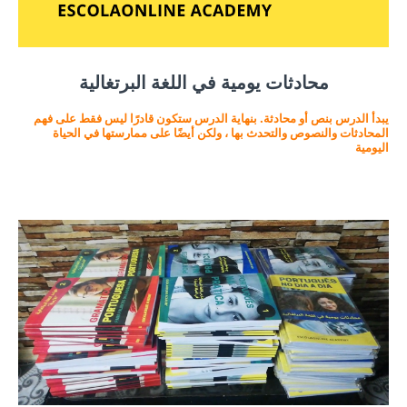
محادثات يومية في اللغة البرتغالية
يبدأ الدرس بنص أو محادثة. بنهاية الدرس ستكون قادرًا ليس فقط على فهم
المحادثات والنصوص والتحدث بها ، ولكن أيضًا على ممارستها في الحياة
اليومية