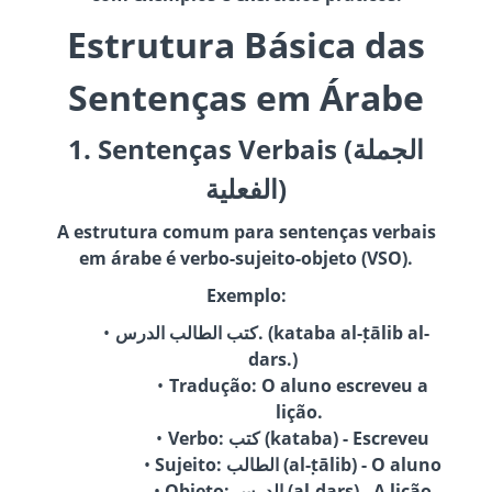
Estrutura Básica das
Sentenças em Árabe
1. Sentenças Verbais (الجملة
الفعلية)
A estrutura comum para sentenças verbais
em árabe é verbo-sujeito-objeto (VSO).
Exemplo:
كتب الطالب الدرس. (kataba al-ṭālib al-
dars.)
Tradução: O aluno escreveu a
lição.
Verbo: كتب (kataba) - Escreveu
Sujeito: الطالب (al-ṭālib) - O aluno
Objeto: الدرس (al-dars) - A lição