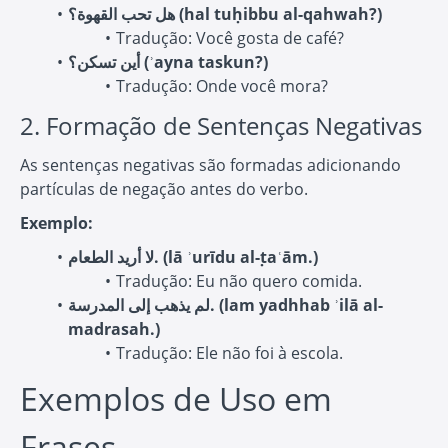
هل تحب القهوة؟ (hal tuḥibbu al-qahwah?)
Tradução: Você gosta de café?
أين تسكن؟ (ʾayna taskun?)
Tradução: Onde você mora?
2. Formação de Sentenças Negativas
As sentenças negativas são formadas adicionando
partículas de negação antes do verbo.
Exemplo:
لا أريد الطعام. (lā ʾurīdu al-ṭaʿām.)
Tradução: Eu não quero comida.
لم يذهب إلى المدرسة. (lam yadhhab ʾilā al-
madrasah.)
Tradução: Ele não foi à escola.
Exemplos de Uso em
Frases