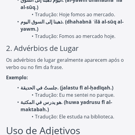
اليوم ذهبنا إلى السوق. (al-yawm dhahabnā ʾilā
al-sūq.)
Tradução: Hoje fomos ao mercado.
ذهبنا إلى السوق اليوم. (dhahabnā ʾilā al-sūq al-
yawm.)
Tradução: Fomos ao mercado hoje.
2. Advérbios de Lugar
Os advérbios de lugar geralmente aparecem após o
verbo ou no fim da frase.
Exemplo:
جلستُ في الحديقة. (jalastu fī al-ḥadīqah.)
Tradução: Eu me sentei no parque.
هو يدرس في المكتبة. (huwa yadrusu fī al-
maktabah.)
Tradução: Ele estuda na biblioteca.
Uso de Adjetivos