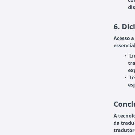
co
di
6.
Dic
Acesso a
essencia
Li
tr
ex
Te
es
Concl
A tecnol
da tradu
tradutor