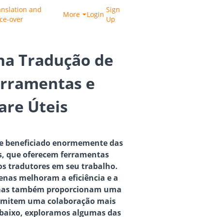
anslation and
Sign
More
Login
ice-over
Up
na Tradução de
erramentas e
are Úteis
 se beneficiado enormemente das
s, que oferecem ferramentas
os tradutores em seu trabalho.
enas melhoram a eficiência e a
 mas também proporcionam uma
ermitem uma colaboração mais
 Abaixo, exploramos algumas das