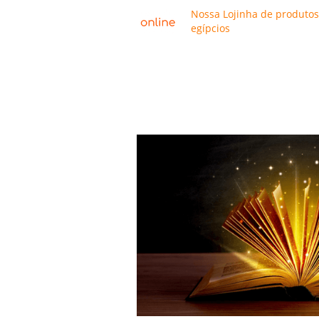
Nossa Lojinha de produtos
egípcios