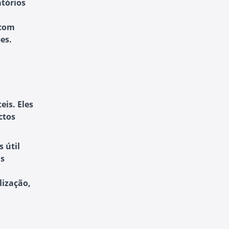
atórios
 com
es.
eis. Eles
ctos
 útil
is
lização,