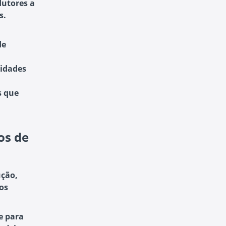
utores a
s.
de
lidades
s que
os de
ução,
os
e para