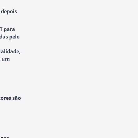
 depois
AT para
das pelo
ualidade,
e um
tores são