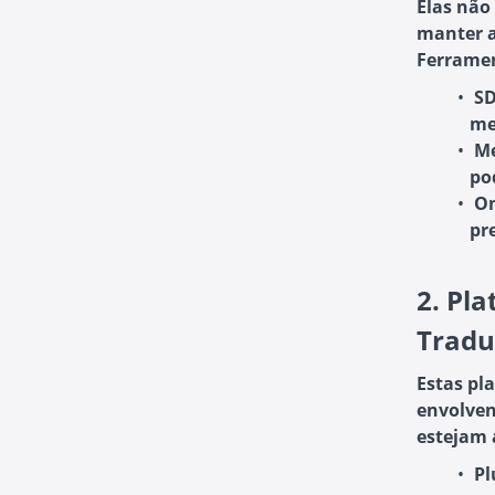
Elas não
manter a
Ferramen
SD
me
M
po
O
pr
2.
Pla
Tradu
Estas pl
envolven
estejam 
Pl