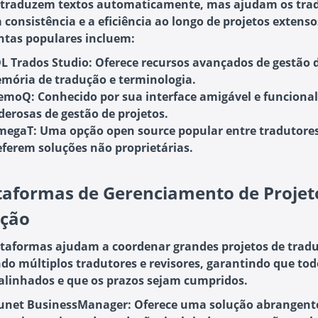
 traduzem textos automaticamente, mas ajudam os trad
 consistência e a eficiência ao longo de projetos extenso
tas populares incluem:
L Trados Studio
: Oferece recursos avançados de gestão 
mória de tradução e terminologia.
emoQ
: Conhecido por sua interface amigável e funciona
derosas de gestão de projetos.
megaT
: Uma opção open source popular entre tradutore
eferem soluções não proprietárias.
taformas de Gerenciamento de Projet
ção
ataformas ajudam a coordenar grandes projetos de trad
do múltiplos tradutores e revisores, garantindo que tod
alinhados e que os prazos sejam cumpridos.
unet BusinessManager
: Oferece uma solução abrangent