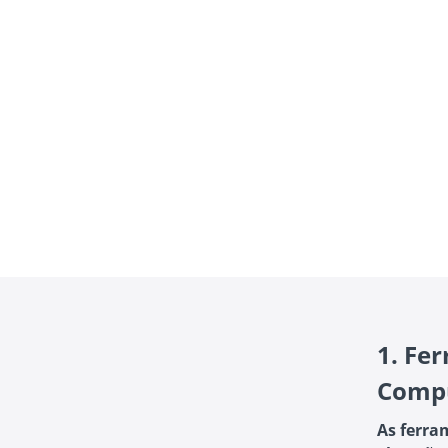
1.
Fer
Compu
As ferra