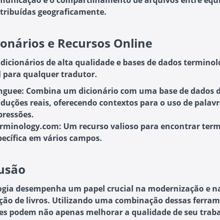
municação e o compartilhamento de arquivos entre equ
stribuídas geograficamente.
ionários e Recursos Online
 dicionários de alta qualidade e bases de dados terminol
l para qualquer tradutor.
nguee
: Combina um dicionário com uma base de dados 
aduções reais, oferecendo contextos para o uso de palavr
pressões.
rminology.com
: Um recurso valioso para encontrar ter
pecífica em vários campos.
usão
ogia desempenha um papel crucial na modernização e na
ção de livros. Utilizando uma combinação dessas ferram
es podem não apenas melhorar a qualidade de seu traba