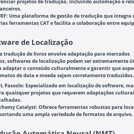
renciar projetos de tradução, incluindo automação e rel
nanceiros.
TRF
: Uma plataforma de gestão de tradução que integra
rias ferramentas CAT e facilita a colaboração entre equip
tware de Localização
 tradução de livros envolve adaptação para mercados
cos, softwares de localização podem ser extremamente út
 adaptar o conteúdo culturalmente e garantir que aspe
matos de data e moeda sejam corretamente traduzidos.
L Passolo
: Especializado em localização de software, mas
ra quaisquer projetos que requerem adaptações cultura
talhadas.
chemy Catalyst
: Oferece ferramentas robustas para loca
portando uma ampla variedade de formatos de arquivo.
dução Automática Neural (NMT)