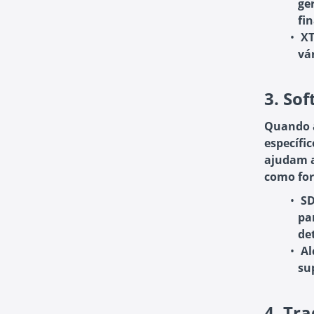
ge
fi
X
vá
3.
Sof
Quando a
específi
ajudam a
como for
SD
pa
de
Al
su
4.
Tra