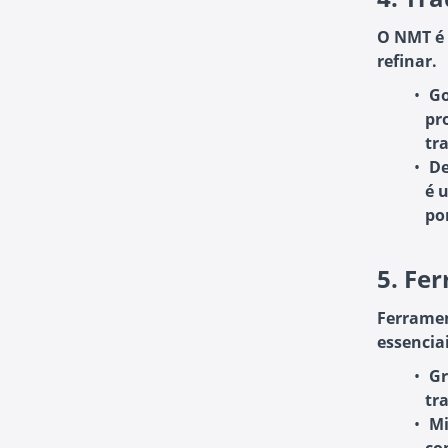
O NMT é 
refinar.
Go
pr
tr
De
é 
po
5.
Fer
Ferramen
essenciai
G
tr
Mi