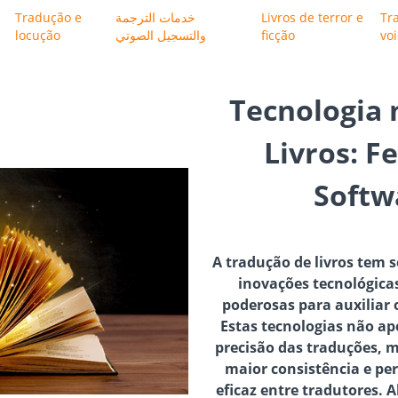
Tradução e
خدمات الترجمة
Livros de terror e
Tr
locução
والتسجيل الصوتي
ficção
vo
Tecnologia 
Livros: F
Softw
A tradução de livros tem
inovações tecnológica
poderosas para auxiliar 
Estas tecnologias não ap
precisão das traduções,
maior consistência e p
eficaz entre tradutores.