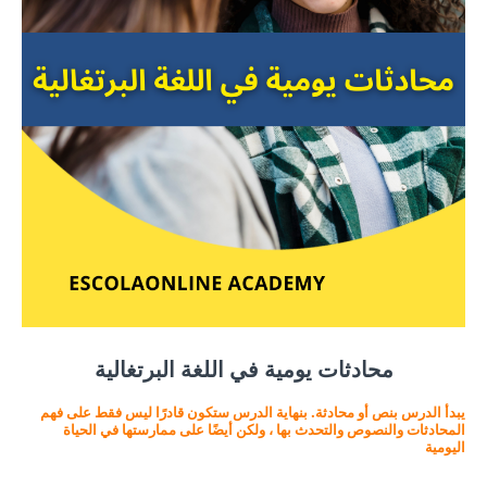
محادثات يومية في اللغة البرتغالية
يبدأ الدرس بنص أو محادثة. بنهاية الدرس ستكون قادرًا ليس فقط على فهم
المحادثات والنصوص والتحدث بها ، ولكن أيضًا على ممارستها في الحياة
اليومية