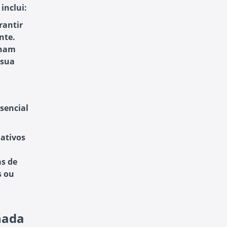
inclui:
rantir
nte.
enam
 sua
sencial
nativos
s de
s ou
nada