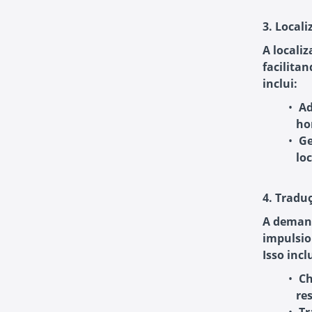
3. Local
A locali
facilita
inclui:
Ad
ho
Ge
lo
4. Tradu
A demand
impulsio
Isso inclu
Ch
re