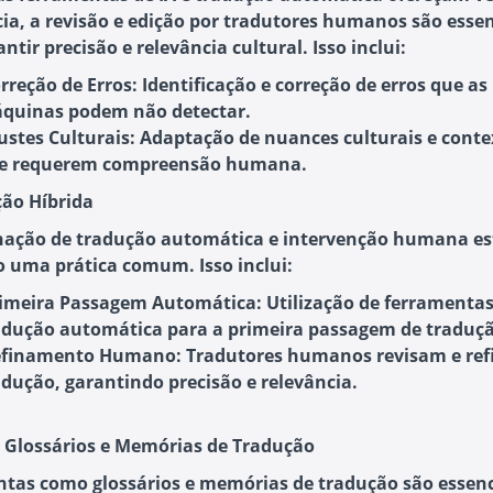
ncia, a revisão e edição por tradutores humanos são essen
ntir precisão e relevância cultural. Isso inclui:
rreção de Erros
: Identificação e correção de erros que as
quinas podem não detectar.
ustes Culturais
: Adaptação de nuances culturais e conte
e requerem compreensão humana.
ção Híbrida
ação de tradução automática e intervenção humana es
 uma prática comum. Isso inclui:
imeira Passagem Automática
: Utilização de ferramenta
adução automática para a primeira passagem de traduçã
efinamento Humano
: Tradutores humanos revisam e re
adução, garantindo precisão e relevância.
e Glossários e Memórias de Tradução
tas como glossários e memórias de tradução são essenc