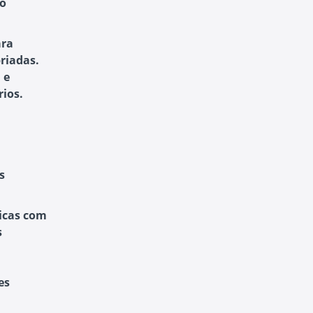
ao
ara
riadas.
 e
ios.
s
icas com
s
es