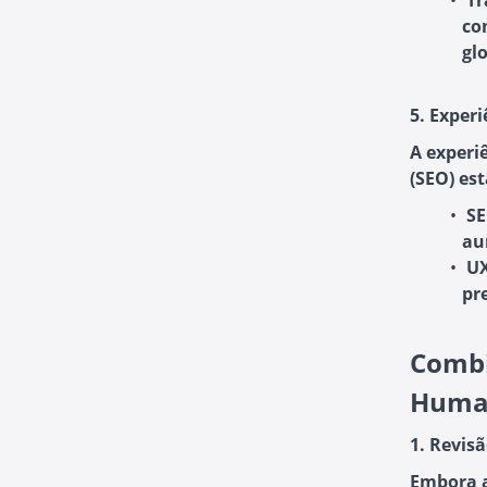
Tr
co
gl
5. Exper
A experi
(SEO) est
SE
au
U
pr
Combi
Huma
1. Revis
Embora a