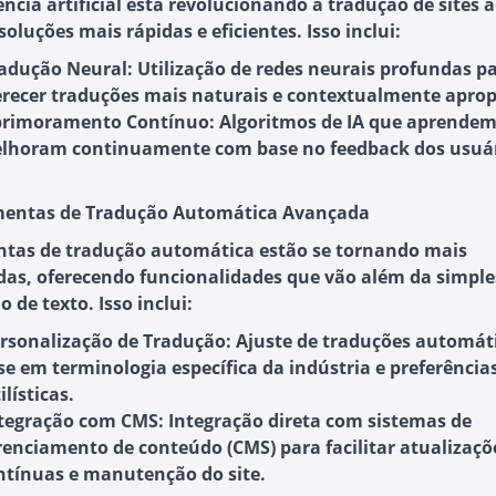
ência artificial está revolucionando a tradução de sites 
soluções mais rápidas e eficientes. Isso inclui:
adução Neural
: Utilização de redes neurais profundas p
erecer traduções mais naturais e contextualmente aprop
rimoramento Contínuo
: Algoritmos de IA que aprendem
lhoram continuamente com base no feedback dos usuár
mentas de Tradução Automática Avançada
tas de tradução automática estão se tornando mais
adas, oferecendo funcionalidades que vão além da simple
 de texto. Isso inclui:
rsonalização de Tradução
: Ajuste de traduções automát
se em terminologia específica da indústria e preferência
ilísticas.
tegração com CMS
: Integração direta com sistemas de
renciamento de conteúdo (CMS) para facilitar atualizaçõ
ntínuas e manutenção do site.