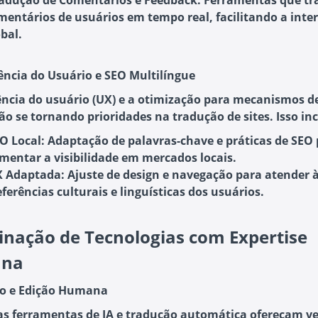
adução de Comentários e Feedback
: Ferramentas que t
mentários de usuários em tempo real, facilitando a inte
obal.
iência do Usuário e SEO Multilíngue
ência do usuário (UX) e a otimização para mecanismos d
ão se tornando prioridades na tradução de sites. Isso inc
O Local
: Adaptação de palavras-chave e práticas de SEO
mentar a visibilidade em mercados locais.
X Adaptada
: Ajuste de design e navegação para atender 
eferências culturais e linguísticas dos usuários.
nação de Tecnologias com Expertise
na
ão e Edição Humana
s ferramentas de IA e tradução automática ofereçam ve