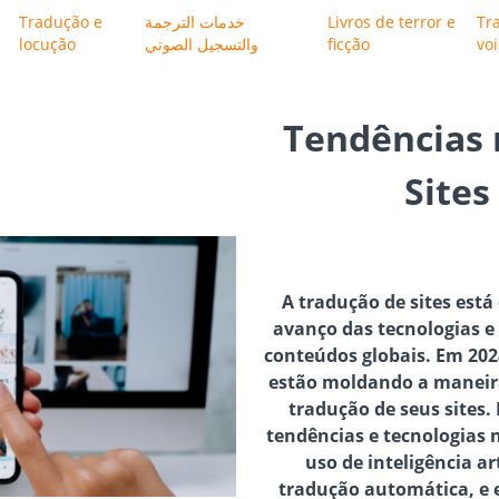
Tradução e
خدمات الترجمة
Livros de terror e
Tr
locução
والتسجيل الصوتي
ficção
vo
Tendências 
Sites
A tradução de sites est
avanço das tecnologias 
conteúdos globais. Em 202
estão moldando a maneir
tradução de seus sites. 
tendências e tecnologias n
uso de inteligência art
tradução automática, e 