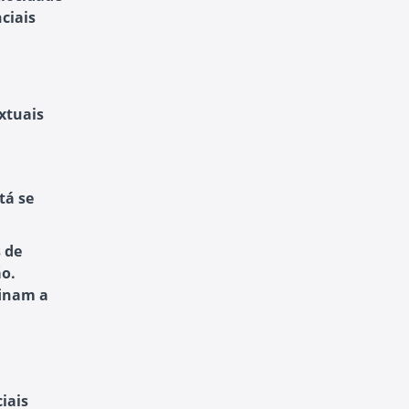
ciais
xtuais
tá se
s de
o.
finam a
iais