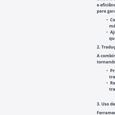
e eficiê
para gara
Co
má
Aj
qu
2. Tradu
A combin
tornando
Pr
tr
R
tr
3. Uso d
Ferramen