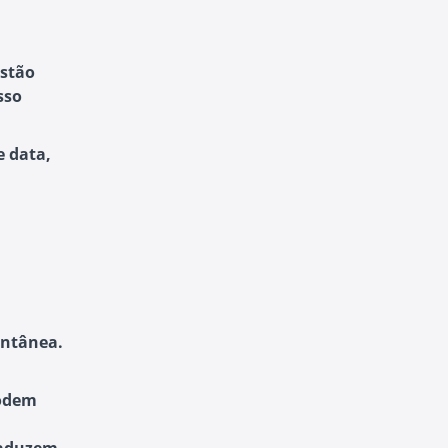
estão
sso
e data,
antânea.
podem