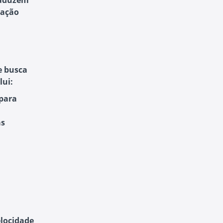
raduzem
ração
e busca
lui:
 para
às
locidade