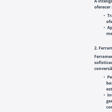
A intelig
oferecer 
Tr
of
Ap
me
2. Ferra
Ferramen
sofistic
conversão
Pe
ba
est
In
ge
co