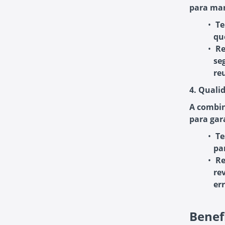
para mant
Te
qu
Re
se
re
4. Quali
A combin
para gara
Te
pa
Re
re
err
Benef